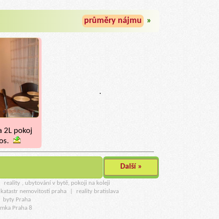
průměry nájmu
»
.
a 2L pokoj
os.
Další »
u
reality
, ubytování v bytě, pokoji na koleji
katastr nemovitostí praha
|
reality bratislava
|
byty Praha
amka Praha 8