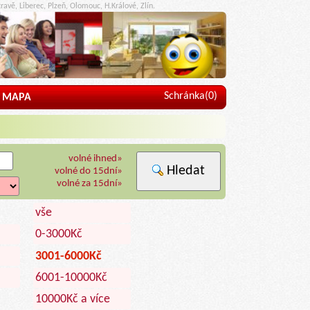
ravě, Liberec, Plzeň, Olomouc, H.Králové, Zlín.
Schránka(
0
)
MAPA
volné ihned»
Hledat
volné do 15dní»
volné za 15dní»
vše
0-3000Kč
3001-6000Kč
6001-10000Kč
10000Kč a více