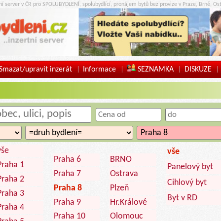
tní server v ČR pro SPOLUBYDLENÍ, spolubydlící, pronájem bytů bez provize v Praze, Brně, Ost
Smazat/upravit inzerát
Informace
SEZNAMKA
DISKUZE
|
|
|
|
vše
vše
Praha 6
BRNO
Praha 1
Panelový byt
Praha 7
Ostrava
Praha 2
Cihlový byt
Praha 8
Plzeň
Praha 3
Byt v RD
Praha 9
Hr.Králové
Praha 4
Praha 10
Olomouc