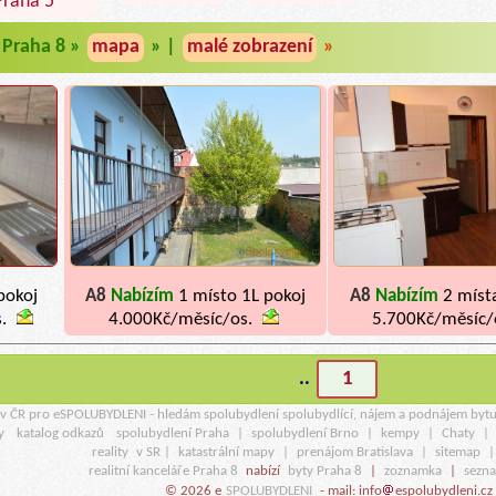
Praha 5
Praha 8 »
mapa
» |
malé zobrazení
»
pokoj
A8
Nabízím
1 místo 1L pokoj
A8
Nabízím
2 míst
s.
4.000Kč/měsíc/os.
5.700Kč/měsíc/
..
1
r v ČR pro eSPOLUBYDLENI - hledám spolubydlení spolubydlící, nájem a podnájem byt
y
katalog odkazů
spolubydlení Praha
|
spolubydlení Brno
|
kempy
|
Chaty
|
reality
v SR |
katastrální mapy
|
prenájom Bratislava
|
sitemap
realitní kanceláře Praha 8
nabízí
byty Praha 8
|
zoznamka
|
sezn
© 2026 e
SPOLUBYDLENI
- mail: info
espolubydleni.cz