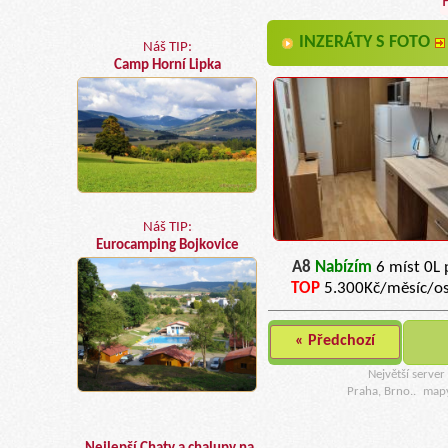
INZERÁTY S FOTO
Náš TIP:
Camp Horní Lipka
Náš TIP:
Eurocamping Bojkovice
A8
Nabízím
6 míst 0L 
TOP
5.300Kč/měsíc/o
« Předchozí
Největší serve
Praha, Brno..
map