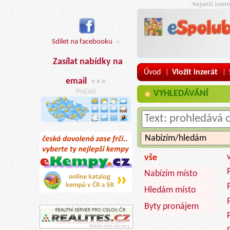
..Nejvetší inzer
Sdílet na facebooku
»
Zasílat nabídky na
Úvod
Vložit inzerát
|
|
email
»»»
Počasí
VYHLEDÁVÁNÍ
vše
Nabízím místo
Hledám místo
Byty pronájem