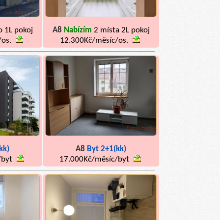
o 1L pokoj
A8
Nabízím
2 místa 2L pokoj
/os.
12.300Kč/měsíc/os.
kk)
A8
Byt 2+1(kk)
/byt
17.000Kč/měsíc/byt