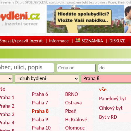
tní server v ČR pro SPOLUBYDLENÍ, spolubydlící, pronájem bytů bez provize v Praze, Brně, Ost
Smazat/upravit inzerát
Informace
SEZNAMKA
DISKUZE
|
|
|
|
vše
vše
Praha 6
BRNO
Praha 1
Panelový byt
Praha 7
Ostrava
Praha 2
Cihlový byt
Praha 8
Plzeň
Praha 3
Byt v RD
Praha 9
Hr.Králové
Praha 4
Praha 10
Olomouc