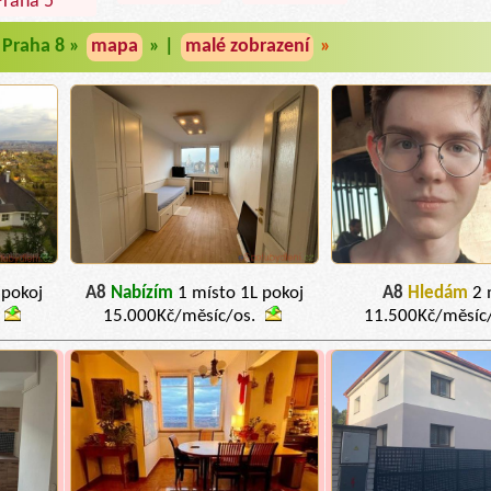
Praha 5
Praha 8 »
mapa
» |
malé zobrazení
»
 pokoj
A8
Nabízím
1 místo 1L pokoj
A8
Hledám
2 
15.000Kč/měsíc/os.
11.500Kč/měsíc