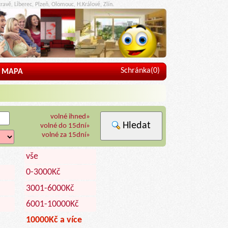
ravě, Liberec, Plzeň, Olomouc, H.Králové, Zlín.
Schránka(
0
)
MAPA
volné ihned»
Hledat
volné do 15dní»
volné za 15dní»
vše
0-3000Kč
3001-6000Kč
6001-10000Kč
10000Kč a více