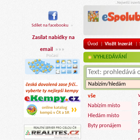
..Nejvetší inzer
Sdílet na facebooku
»
Zasílat nabídky na
Úvod
Vložit inzerát
|
|
email
»»»
Počasí
VYHLEDÁVÁNÍ
vše
Nabízím místo
Hledám místo
Byty pronájem