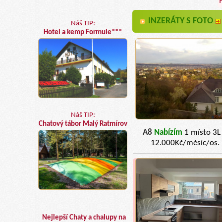
INZERÁTY S FOTO
Náš TIP:
Hotel a kemp Formule***
Náš TIP:
Chatový tábor Malý Ratmírov
A8
Nabízím
1 místo 3L
12.000Kč/měsíc/os.
Nejlepší Chaty a chalupy na