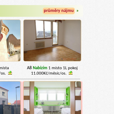
průměry nájmu
»
místa
A8
Nabízím
1 místo 1L pokoj
/os.
11.000Kč/měsíc/os.