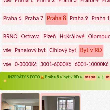
vše
Praha 1
Praha 2
Praha 3
Praha 4
Pra
Praha 8
Praha 6
Praha 7
Praha 9
Praha 1
BRNO
Ostrava
Plzeň
Hr.Králové
Olomou
Byt v RD
vše
Panelový byt
Cihlový byt
vše
0-3000Kč
3001-6000Kč
6001-10000Kč
INZERÁTY S FOTO
Praha 8 » byt v RD »
mapa
» |
ma