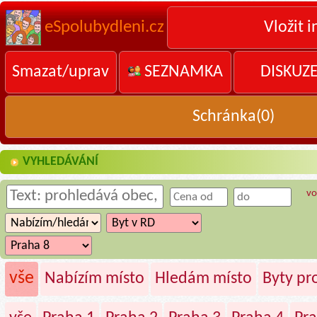
eSpolubydleni.cz
Vložit i
Smazat/uprav
SEZNAMKA
DISKUZ
Schránka(
0
)
VYHLEDÁVÁNÍ
vo
vše
Nabízím místo
Hledám místo
Byty p