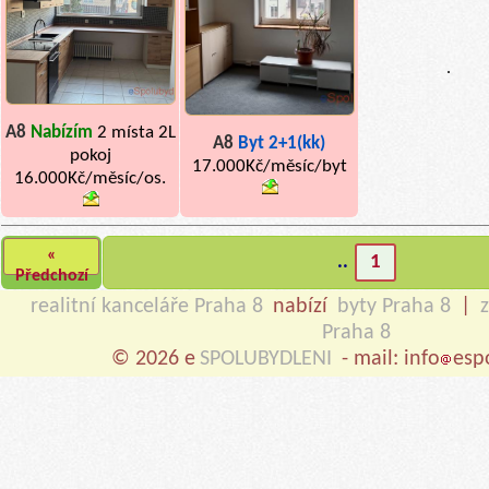
.
A8
Nabízím
2 místa 2L
A8
Byt 2+1(kk)
pokoj
17.000Kč/měsíc/byt
16.000Kč/měsíc/os.
«
..
1
Předchozí
realitní kanceláře Praha 8
nabízí
byty Praha 8
|
Praha 8
© 2026 e
SPOLUBYDLENI
- mail: info
esp