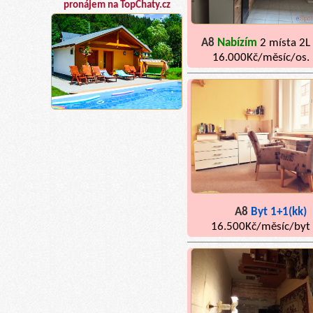
pronájem na TopChaty.cz
A8
Nabízím
2 místa 2L
16.000Kč/měsíc/os.
A8
Byt 1+1(kk)
16.500Kč/měsíc/byt