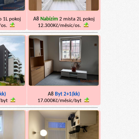
o 1L pokoj
A8
Nabízím
2 místa 2L pokoj
/os.
12.300Kč/měsíc/os.
kk)
A8
Byt 2+1(kk)
/byt
17.000Kč/měsíc/byt