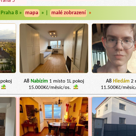
Praha 5
Praha 8 »
mapa
» |
malé zobrazení
»
 pokoj
A8
Nabízím
1 místo 1L pokoj
A8
Hledám
2 
15.000Kč/měsíc/os.
11.500Kč/měsíc