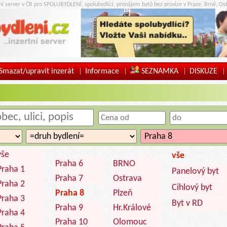
tní server v ČR pro SPOLUBYDLENÍ, spolubydlící, pronájem bytů bez provize v Praze, Brně, Ost
Smazat/upravit inzerát
Informace
SEZNAMKA
DISKUZE
|
|
|
|
vše
vše
Praha 6
BRNO
Praha 1
Panelový byt
Praha 7
Ostrava
Praha 2
Cihlový byt
Praha 8
Plzeň
Praha 3
Byt v RD
Praha 9
Hr.Králové
Praha 4
Praha 10
Olomouc