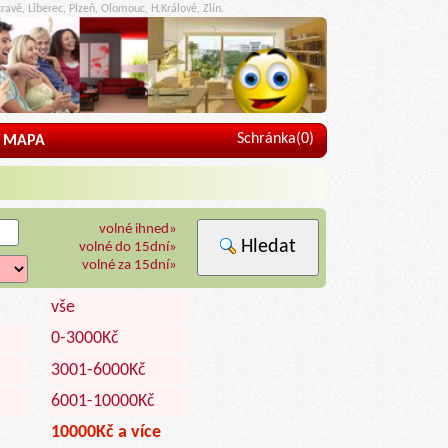
ravě, Liberec, Plzeň, Olomouc, H.Králové, Zlín.
Schránka(
0
)
MAPA
volné ihned»
Hledat
volné do 15dní»
volné za 15dní»
vše
0-3000Kč
3001-6000Kč
6001-10000Kč
10000Kč a více