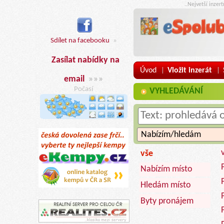
..Nejvetší inzer
Sdílet na facebooku
»
Zasílat nabídky na
Úvod
Vložit inzerát
|
|
email
»»»
Počasí
VYHLEDÁVÁNÍ
vše
Nabízím místo
Hledám místo
Byty pronájem