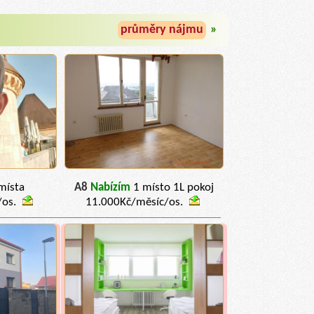
průměry nájmu
»
místa
A8
Nabízím
1 místo 1L pokoj
/os.
11.000Kč/měsíc/os.