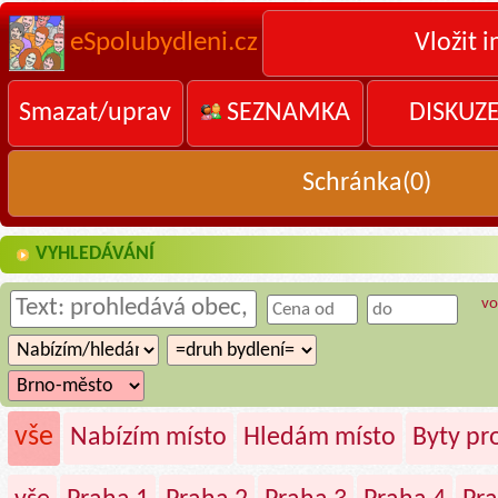
eSpolubydleni.cz
Vložit i
Smazat/uprav
SEZNAMKA
DISKUZ
Schránka(
0
)
VYHLEDÁVÁNÍ
vo
vše
Nabízím místo
Hledám místo
Byty p