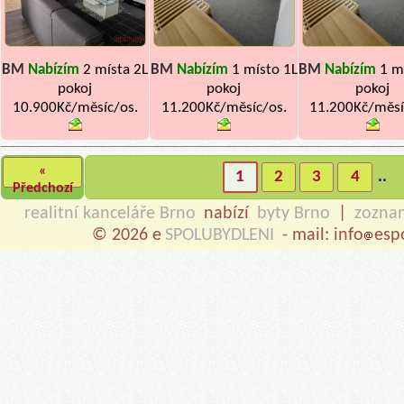
BM
Nabízím
2 místa 2L
BM
Nabízím
1 místo 1L
BM
Nabízím
1 m
pokoj
pokoj
pokoj
10.900Kč/měsíc/os.
11.200Kč/měsíc/os.
11.200Kč/měsí
«
1
2
3
4
..
Předchozí
realitní kanceláře Brno
nabízí
byty Brno
|
zozna
© 2026 e
SPOLUBYDLENI
- mail: info
esp