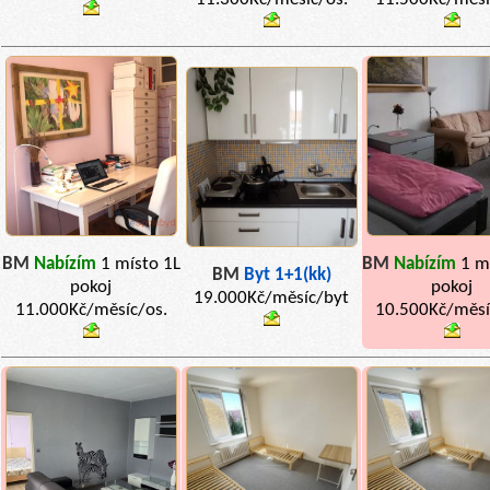
BM
Nabízím
1 místo 1L
BM
Nabízím
1 m
BM
Byt 1+1(kk)
pokoj
pokoj
19.000Kč/měsíc/byt
11.000Kč/měsíc/os.
10.500Kč/měsí