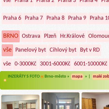
vše
Praha 1
Praha 2
Praha 3
Praha 4
Pra
Praha 6
Praha 7
Praha 8
Praha 9
Praha 1
BRNO
Ostrava
Plzeň
Hr.Králové
Olomou
vše
Panelový byt
Cihlový byt
Byt v RD
vše
0-3000Kč
3001-6000Kč
6001-10000Kč
INZERÁTY S FOTO
Brno-město »
mapa
» |
malé zob