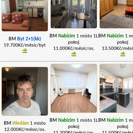
BM
Nabízím
1 místo 1L
BM
Nabízím
1 m
BM
Byt 2+1(kk)
pokoj
pokoj
19.700Kč/měsíc/byt
11.000Kč/měsíc/os.
13.500Kč/měsí
BM
Nabízím
1 místo 1L
BM
Nabízím
1 m
BM
Hledám
1 místo
pokoj
pokoj
12.000Kč/měsíc/os.
11.300Kč/měsíc/os.
11.500Kč/měsí