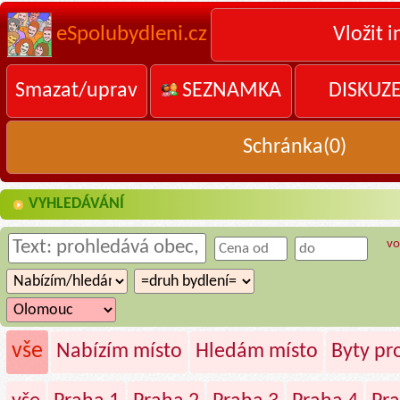
eSpolubydleni.cz
Vložit i
Smazat/uprav
SEZNAMKA
DISKUZ
Schránka(
0
)
VYHLEDÁVÁNÍ
vo
vše
Nabízím místo
Hledám místo
Byty p