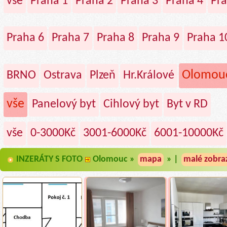
vše
Praha 1
Praha 2
Praha 3
Praha 4
Pra
Praha 6
Praha 7
Praha 8
Praha 9
Praha 1
Olomou
BRNO
Ostrava
Plzeň
Hr.Králové
vše
Panelový byt
Cihlový byt
Byt v RD
vše
0-3000Kč
3001-6000Kč
6001-10000Kč
INZERÁTY S FOTO
Olomouc »
mapa
» |
malé zobra