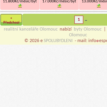
11.800Kč/měsíc/byt
17.000Kč/měsíc/byt
13.000Kč/měsí
«
1
..
Předchozí
realitní kanceláře Olomouc
nabízí
byty Olomouc
Olomouc
© 2026 e
SPOLUBYDLENI
- mail: info
esp