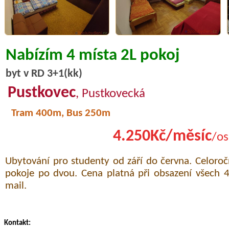
Nabízím 4 místa 2L pokoj
byt v RD 3+1(kk)
Pustkovec
, Pustkovecká
Tram 400m, Bus 250m
4.250Kč/měsíc
/os
Ubytování pro studenty od září do června. Celoro
pokoje po dvou. Cena platná při obsazení všech 4 
mail.
Kontakt: