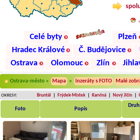
spolu
Celé byty
Plzeň
Hradec Králové
Č. Budějovice
Ostrava
Olomouc
Zlín
Jihla
Ostrava-město »
Mapa
»
Inzeráty s FOTO
Malé zobr
OKRESY:
Bruntál
|
Frýdek-Místek
|
Karviná
|
Nový Jičín
|
Druh,
Foto
Popis