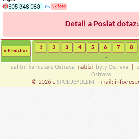
3x foto
Detail a Poslat dotaz
1
2
3
4
5
6
7
8
« Předchozí
..
realitní kanceláře Ostrava
nabízí
byty Ostrava
|
Ostrava
© 2026 e
SPOLUBYDLENI
- mail: info
esp