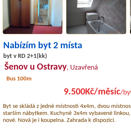
Nabízím byt 2 místa
byt v RD 2+1(kk)
Šenov u Ostravy
, Uzavřená
Bus 100m
9.500Kč/měsíc
/by
Byt se skládá z jedné místnosti 4x4m, dvou místno
starším nábytkem. Kuchyně 3x4m vybavené linkou, 
nové. Nová je i koupelna. Zahrada k dispozici.