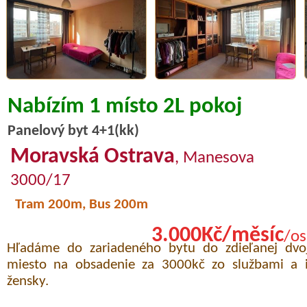
Nabízím 1 místo 2L pokoj
Panelový byt 4+1(kk)
Moravská Ostrava
, Manesova
3000/17
Tram 200m, Bus 200m
3.000Kč/měsíc
/os
Hľadáme do zariadeného bytu do zdieľanej dvoj
miesto na obsadenie za 3000kč zo službami a i
žensky.