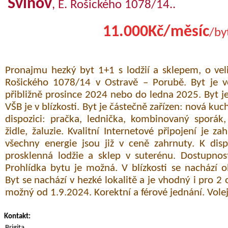
Svinov
, E. Rošického 1078/14..
11.000Kč/měsíc
/by
Pronajmu hezký byt 1+1 s lodžií a sklepem, o veli
Rošického 1078/14 v Ostravě – Porubě. Byt je 
přibližně prosince 2024 nebo do ledna 2025. Byt j
VŠB je v blízkosti. Byt je částečně zařízen: nová ku
dispozici: pračka, lednička, kombinovaný sporák, 
židle, žaluzie. Kvalitní Internetové připojení je za
všechny energie jsou již v ceně zahrnuty. K disp
prosklenná lodžie a sklep v suterénu. Dostupnos
Prohlídka bytu je možná. V blízkosti se nachází
Byt se nachází v hezké lokalitě a je vhodný i pro 2
možný od 1.9.2024. Korektní a férové jednání. Vol
Kontakt:
Brigita