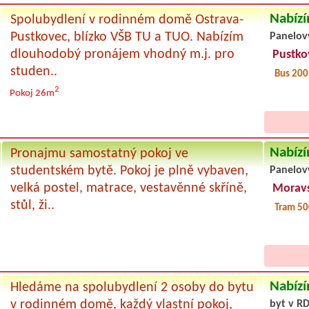
Nabízí
Spolubydlení v rodinném domě Ostrava-
Pustkovec, blízko VŠB TU a TUO. Nabízím
Panelov
dlouhodobý pronájem vhodný m.j. pro
Pustko
studen..
Bus 20
2
Pokoj 26m
Nabízí
Pronajmu samostatný pokoj ve
studentském bytě. Pokoj je plně vybaven,
Panelov
velká postel, matrace, vestavěnné skříně,
Moravs
stůl, ži..
Tram 50
Nabízí
Hledáme na spolubydlení 2 osoby do bytu
v rodinném domě, každý vlastní pokoj,
byt v RD