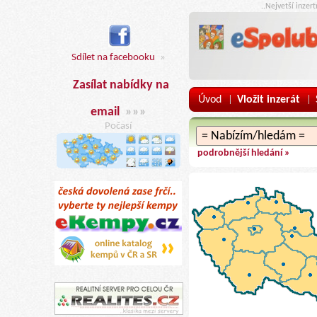
..Nejvetší inzer
Sdílet na facebooku
»
Zasílat nabídky na
Úvod
Vložit inzerát
|
|
email
»»»
Počasí
podrobnější hledání »