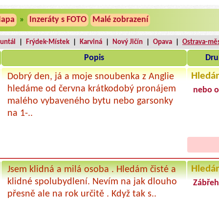
apa
»
Inzeráty s FOTO
Malé zobrazení
untál
|
Frýdek-Místek
|
Karviná
|
Nový Jičín
|
Opava
|
Ostrava-mě
Popis
Dru
Hledá
Dobrý den, já a moje snoubenka z Anglie
hledáme od června krátkodobý pronájem
nebo o
malého vybaveného bytu nebo garsonky
na 1-..
Hledá
Jsem klidná a milá osoba . Hledám čisté a
klidné spolubydlení. Nevím na jak dlouho
Zábřeh
přesně ale na rok určitě . Když tak s..