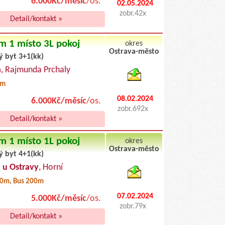
6.000Kč/měsíc
/os.
02.05.2024
zobr.42x
Detail/kontakt »
m 1 místo 3L pokoj
okres
Ostrava-město
ý byt 3+1(kk)
byty pronajem
a
, Rajmunda Prchaly
0m
08.02.2024
6.000Kč/měsíc
/os.
zobr.692x
Detail/kontakt »
m 1 místo 1L pokoj
okres
Ostrava-město
ý byt 4+1(kk)
byty podnajem
 u Ostravy
, Horní
0m, Bus 200m
07.02.2024
5.000Kč/měsíc
/os.
zobr.79x
Detail/kontakt »