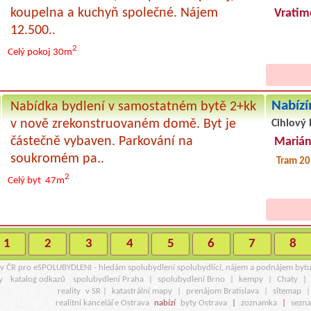
koupelna a kuchyň společné. Nájem
Vratim
12.500..
2
Celý pokoj
30m
Nabízí
Nabídka bydlení v samostatném bytě 2+kk
v nově zrekonstruovaném domě. Byt je
Cihlový 
částečně vybaven. Parkování na
Marián
soukromém pa..
Tram 20
2
Celý byt
47m
1
2
3
4
5
6
7
8
r v ČR pro eSPOLUBYDLENI - hledám spolubydlení spolubydlící, nájem a podnájem byt
y
katalog odkazů
spolubydlení Praha
|
spolubydlení Brno
|
kempy
|
Chaty
|
reality
v SR |
katastrální mapy
|
prenájom Bratislava
|
sitemap
realitní kanceláře Ostrava
nabízí
byty Ostrava
|
zoznamka
|
sezn