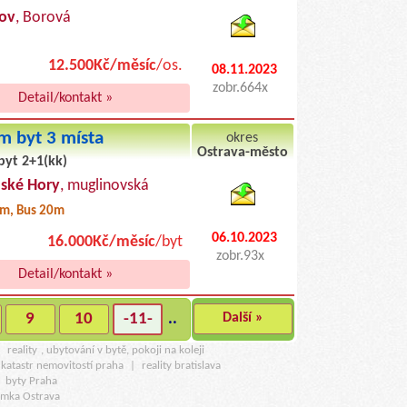
ov
, Borová
12.500Kč/měsíc
/os.
08.11.2023
zobr.664x
Detail/kontakt »
m byt 3 místa
okres
Ostrava-město
byt 2+1(kk)
byty podnajem
ské Hory
, muglinovská
m, Bus 20m
06.10.2023
16.000Kč/měsíc
/byt
zobr.93x
Detail/kontakt »
9
10
-11-
..
Další »
u
reality
, ubytování v bytě, pokoji na koleji
katastr nemovitostí praha
|
reality bratislava
|
byty Praha
amka Ostrava