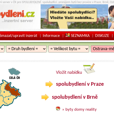
tní server v ČR pro SPOLUBYDLENÍ, spolubydlící, pronájem bytů bez provize v Praze, Brně, Ost
Smazat/upravit inzerát
Informace
SEZNAMKA
DISKUZE
|
|
|
|
Vložit nabídku
spolubydlení v Praze
spolubydlení v Brně
» byty domy reality