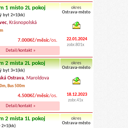
m 1 místo 2L pokoj
okres
Ostrava-město
ý byt 2+1(kk)
byty pronajem
vec
, Krásnopolská
0m
22.01.2024
7.000Kč/měsíc
/os.
zobr.801x
Detail/kontakt »
m 2 místa 2L pokoj
okres
Ostrava-město
ý byt 3+1(kk)
byty podnajem
ká Ostrava
, Maroldova
0m, Bus 500m
18.12.2023
4.500Kč/měsíc
/os.
zobr.41x
Detail/kontakt »
m 2 místa 1L pokoj
okres
Ostrava-město
 2+1(kk)
byty pronajem