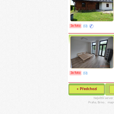
3x foto
3x foto
« Předchozí
Největší serve
Praha, Brno..
map