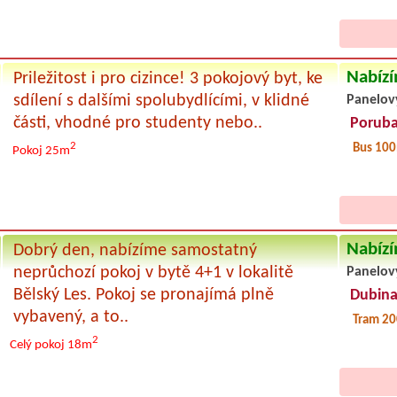
Nabízí
Priležitost i pro cizince! 3 pokojový byt, ke
sdílení s dalšími spolubydlícími, v klidné
Panelov
části, vhodné pro studenty nebo..
Porub
2
Bus 10
Pokoj 25m
Nabízí
Dobrý den, nabízíme samostatný
neprůchozí pokoj v bytě 4+1 v lokalitě
Panelov
Bělský Les. Pokoj se pronajímá plně
Dubina
vybavený, a to..
Tram 20
2
Celý pokoj
18m