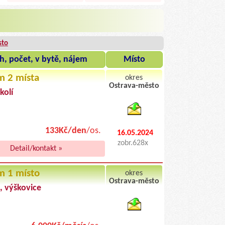
sto
h, počet, v bytě, nájem
Místo
m 2 místa
okres
Ostrava-město
kolí
byty pronajem
133Kč/den
/os.
16.05.2024
zobr.628x
Detail/kontakt »
m 1 místo
okres
Ostrava-město
, výškovice
byty podnajem