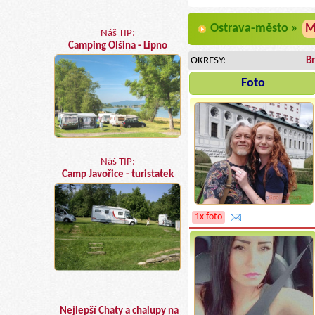
Ostrava-město »
M
Náš TIP:
Camping Olšina - Lipno
OKRESY:
Br
Foto
Náš TIP:
Camp Javořice - turistatek
1x foto
Nejlepší Chaty a chalupy na