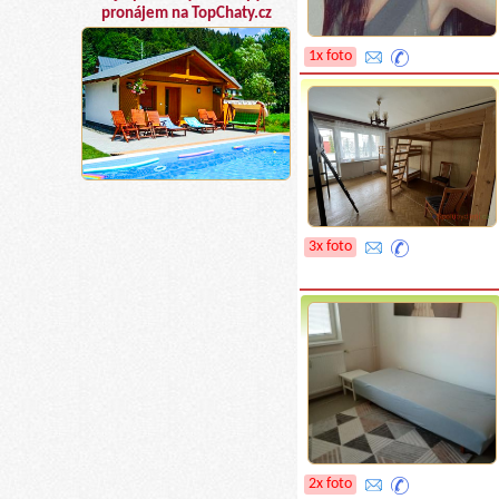
pronájem na TopChaty.cz
1x foto
3x foto
2x foto