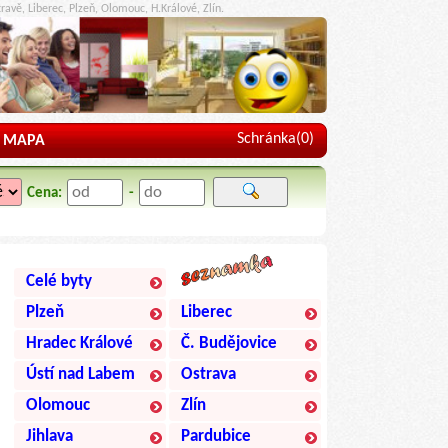
ravě, Liberec, Plzeň, Olomouc, H.Králové, Zlín.
Schránka(
0
)
MAPA
Cena:
-
Celé byty
Plzeň
Liberec
Hradec Králové
Č. Budějovice
Ústí nad Labem
Ostrava
Olomouc
Zlín
Jihlava
Pardubice