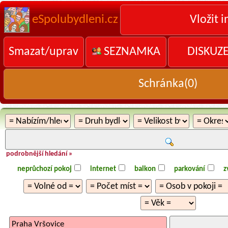
eSpolubydleni.cz
Vložit i
Smazat/uprav
SEZNAMKA
DISKUZ
Schránka(
0
)
podrobnější hledání »
neprůchozí pokoj
internet
balkon
parkování
z