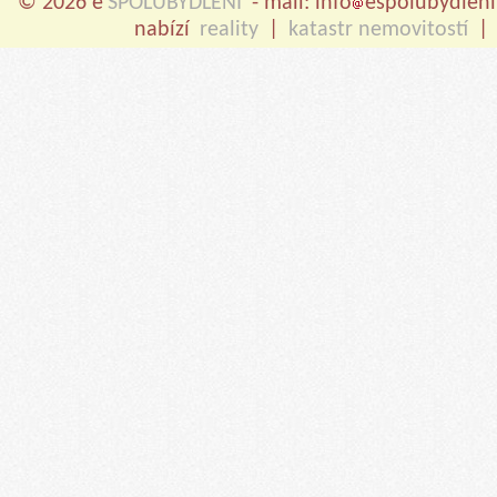
© 2026 e
SPOLUBYDLENI
- mail: info
espolubydleni
nabízí
reality
|
katastr nemovitostí
|