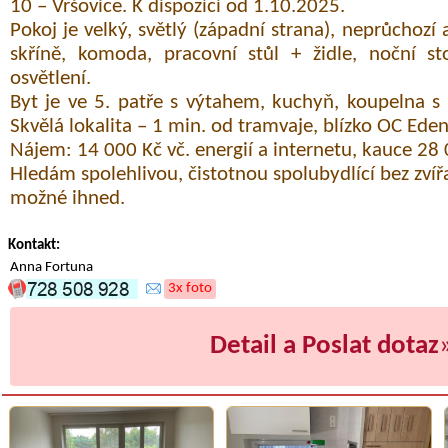
10 – Vršovice. K dispozici od 1.10.2025.
Pokoj je velký, světlý (západní strana), neprůchozí 
skříně, komoda, pracovní stůl + židle, noční stol
osvětlení.
Byt je ve 5. patře s výtahem, kuchyň, koupelna 
Skvělá lokalita – 1 min. od tramvaje, blízko OC Ede
Nájem: 14 000 Kč vč. energií a internetu, kauce 28 
Hledám spolehlivou, čistotnou spolubydlící bez zvíř
možné ihned.
Kontakt:
Anna Fortuna
3x foto
Detail a Poslat dotaz