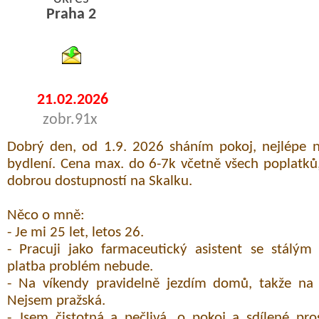
Praha 2
byty podnajem
21.02.2026
zobr.91x
Dobrý den, od 1.9. 2026 sháním pokoj, nejlépe n
bydlení. Cena max. do 6-7k včetně všech poplatků,
dobrou dostupností na Skalku.
Něco o mně:
- Je mi 25 let, letos 26.
- Pracuji jako farmaceutický asistent se stálým
platba problém nebude.
- Na víkendy pravidelně jezdím domů, takže n
Nejsem pražská.
- Jsem čistotná a pečlivá, o pokoj a sdílené pr