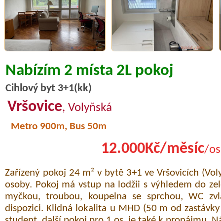
Nabízím 2 místa 2L pokoj
Cihlový byt 3+1(kk)
Vršovice
, Volyňská
Metro 900m, Bus 50m
12.000Kč/měsíc
/os
Zařízený pokoj 24 m² v bytě 3+1 ve Vršovicích (Vol
osoby. Pokoj má vstup na lodžii s výhledem do ze
myčkou, troubou, koupelna se sprchou, WC zvlá
dispozici. Klidná lokalita u MHD (50 m od zastávky
student, další pokoj pro 1 os. je také k pronájmu. 