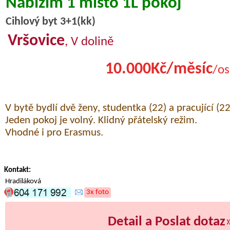
Nabízím 1 místo 1L pokoj
Cihlový byt 3+1(kk)
Vršovice
, V dolině
10.000Kč/měsíc
/os
V bytě bydlí dvě ženy, studentka (22) a pracující (22
Jeden pokoj je volný. Klidný přátelský režim.
Vhodné i pro Erasmus.
Kontakt:
Hradiláková
3x foto
Detail a Poslat dotaz