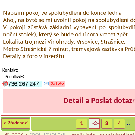
Nabízím pokoj ve spolubydlení do konce ledna
Ahoj, na bytě se mi uvolnil pokoj na spolubydlení 
V pokoji zůstává základní vybavení po spolubydlíc
noční stolek), který se bude od února vracet zpět.
Lokalita trojmezí Vinohrady, Vrsovice, Strašnice.
Metro Strašnická 7 minut, tramvajová zastávka Prů
Detaily a foto v inzerátu.
Kontakt:
Jiří Hulinský
3x foto
Detail a Poslat dotaz
« Předchozí
1
-2-
3
4
..