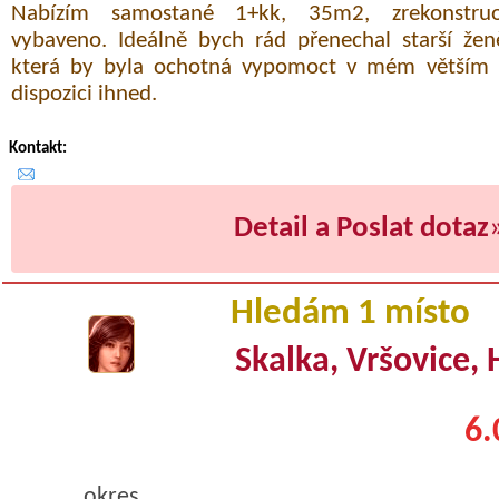
Nabízím samostané 1+kk, 35m2, zrekonstru
vybaveno. Ideálně bych rád přenechal starší žen
která by byla ochotná vypomoct v mém větším b
dispozici ihned.
Kontakt:
Detail a Poslat dotaz
Hledám 1 místo
Skalka, Vršovice, 
6.
okres