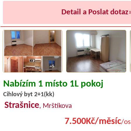
Detail a Poslat dotaz
Nabízím 1 místo 1L pokoj
Cihlový byt 2+1(kk)
Strašnice
, Mrštíkova
7.500Kč/měsíc
/os