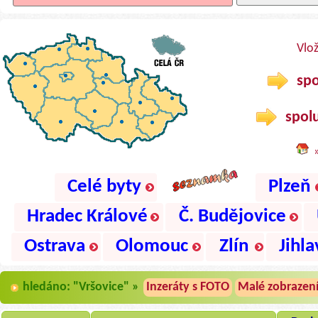
Vlo
spo
spolu
Celé byty
Plzeň
Hradec Králové
Č. Budějovice
Ostrava
Olomouc
Zlín
Jihla
hledáno: "Vršovice" »
Inzeráty s FOTO
Malé zobrazen