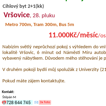
Cihlový byt 2+1(kk)
Vršovice
, 28. pluku
Metro 700m, Tram 300m, Bus 5m
11.000Kč/měsíc
/os
Nabízím světlý neprůchozí pokoj s výhledem do vnit
lokalitě Vršovic, 6 minut od Náměstí Míru aut
vybavený nábytkem. Důvodem mého stěhování je po
V druhém pokoji bydlí můj spolužák z Univerzity (21 
Pokud máte zájem kontaktujte.
Kontakt:
Štěpán M
3x foto