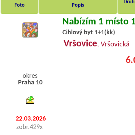
Druh,
Foto
Popis
Nabízím 1 místo 
Cihlový byt 1+1(kk)
Vršovice
, Vršovická
6.
okres
Praha 10
byty pronajem
22.03.2026
zobr.429x