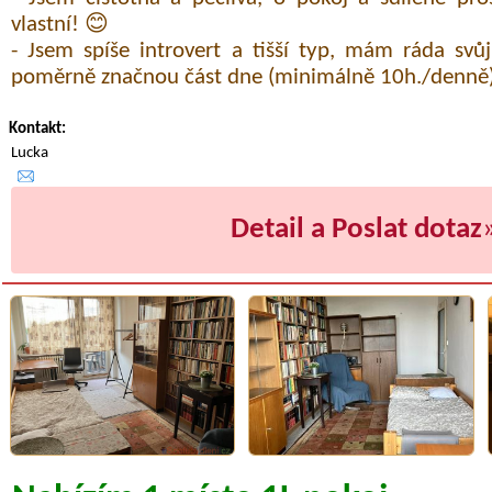
vlastní! 😊
- Jsem spíše introvert a tišší typ, mám ráda svů
poměrně značnou část dne (minimálně 10h./denně)
Kontakt:
Lucka
Detail a Poslat dotaz