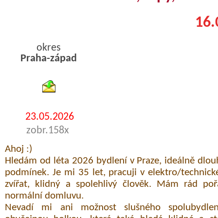
16.
okres
Praha-západ
byty podnajem
23.05.2026
zobr.158x
Ahoj :)
Hledám od léta 2026 bydlení v Praze, ideálně dl
podmínek. Je mi 35 let, pracuji v elektro/technic
zvířat, klidný a spolehlivý člověk. Mám rád poř
normální domluvu.
Nevadí mi ani možnost slušného spolubydlen