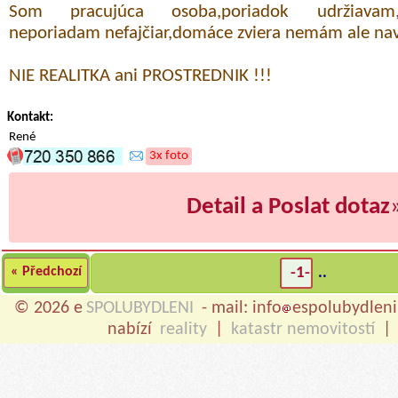
Som pracujúca osoba,poriadok udržiavam,
neporiadam nefajčiar,domáce zviera nemám ale nav
NIE REALITKA ani PROSTREDNIK !!!
Kontakt:
René
3x foto
Detail a Poslat dotaz
« Předchozí
-1-
..
© 2026 e
SPOLUBYDLENI
- mail: info
espolubydleni
nabízí
reality
|
katastr nemovitostí
|