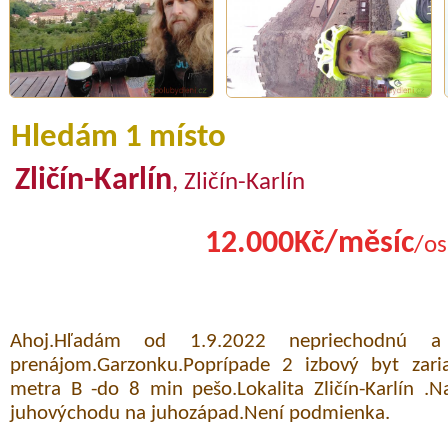
Hledám 1 místo
Zličín-Karlín
, Zličín-Karlín
12.000Kč/měsíc
/os
Ahoj.Hľadám od 1.9.2022 nepriechodnú a
prenájom.Garzonku.Poprípade 2 izbový byt zaria
metra B -do 8 min pešo.Lokalita Zličín-Karlín .N
juhovýchodu na juhozápad.Není podmienka.