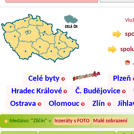
Vlo
spo
spolu
Celé byty
Plzeň
Hradec Králové
Č. Budějovice
Ostrava
Olomouc
Zlín
Jihla
hledáno: "Zličín" »
Inzeráty s FOTO
Malé zobrazení