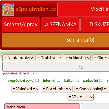
eSpolubydleni.cz
Vložit i
Smazat/uprav
SEZNAMKA
DISKUZ
Schránka(
0
)
podrobnější hledání »
neprůchozí pokoj
internet
balkon
parkování
z