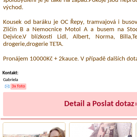
spolubydlení je je také na západ.Pokoje jsou neprů
východ.
Kousek od baráku je OC Řepy, tramvajová i busov
Zličín B a Nemocnice Motol A a busem na Sto
Dejvice.V blízkosti Lidl, Albert, Norma, Billa,
drogerie,drogerie TETA.
Pronájem 10000Kč + 2kauce. V případě dalších dota
Kontakt:
Gabriela
3x foto
Detail a Poslat dotaz