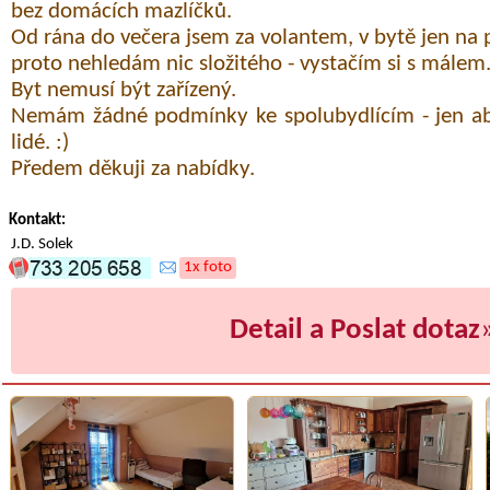
bez domácích mazlíčků.
Od rána do večera jsem za volantem, v bytě jen na 
proto nehledám nic složitého - vystačím si s málem
Byt nemusí být zařízený.
Nemám žádné podmínky ke spolubydlícím - jen aby 
lidé. :)
Předem děkuji za nabídky.
Kontakt:
J.D. Solek
1x foto
Detail a Poslat dotaz