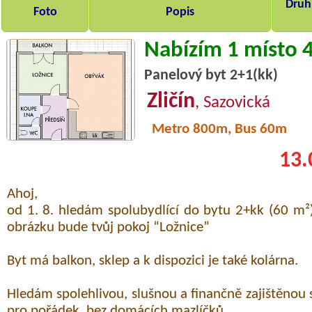
Druh,
Foto
Popis
Nabízím 1 místo 
Panelový byt 2+1(kk)
Zličín
, Sazovická
Metro 800m, Bus 60m
13.
Ahoj,
od 1. 8. hledám spolubydlící do bytu 2+kk (60 m²)
obrázku bude tvůj pokoj “Ložnice”
Byt má balkon, sklep a k dispozici je také kolárna.
Hledám spolehlivou, slušnou a finančně zajištěnou
pro pořádek. bez domácích mazlíčků.