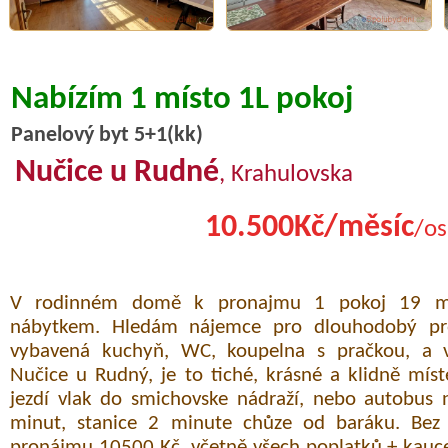
Nabízím 1 místo 1L pokoj
Panelový byt 5+1(kk)
Nučice u Rudné
, Krahulovska
10.500Kč/měsíc
/os
V rodinném domě k pronajmu 1 pokoj 19 m2
nábytkem. Hledám nájemce pro dlouhodobý pro
vybavená kuchyň, WC, koupelna s pračkou, a ve
Nučice u Rudný, je to tiché, krásné a klidně mís
jezdí vlak do smichovske nádraží, nebo autobus n
minut, stanice 2 minute chůze od baráku. Bez 
pronájmu 10500 Kč, včetně všech poplatků + kauc