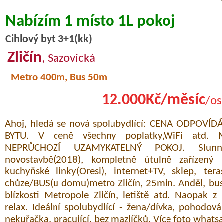
Nabízím 1 místo 1L pokoj
Cihlový byt 3+1(kk)
Zličín
, Sazovická
Metro 400m, Bus 50m
12.000Kč/měsíc
/os
Ahoj, hledá se nová spolubydlící: CENA ODPOVÍ
BYTU. V ceně všechny poplatky,WiFi atd. M
NEPRŮCHOZÍ UZAMYKATELNÝ POKOJ. Slu
novostavbě(2018), kompletně útulně zařízený 
kuchyňské linky(Oresi), internet+TV, sklep, te
chůze/BUS(u domu)metro Zličín, 25min. Anděl, bus
blízkosti Metropole Zličín, letiště atd. Naopak z
relax. Ideální spolubydlící - žena/dívka, pohodov
nekuřačka, pracující, bez mazlíčků. Více foto whats