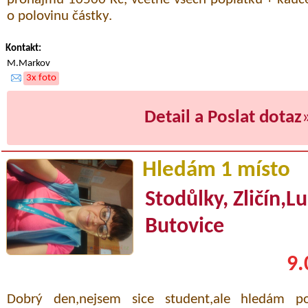
o polovinu částky.
Kontakt:
M.Markov
3x foto
Detail a Poslat dotaz
Hledám 1 místo
Stodůlky, Zličín,L
Butovice
9.
Dobrý den,nejsem sice student,ale hledám 