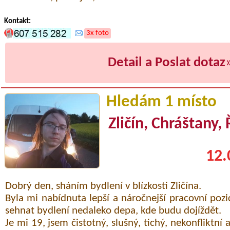
Kontakt:
3x foto
Detail a Poslat dotaz
Hledám 1 místo
Zličín, Chráštany,
12.
Dobrý den, sháním bydlení v blízkosti Zličína.
Byla mi nabídnuta lepší a náročnejší pracovní pozic
sehnat bydlení nedaleko depa, kde budu dojíždět.
Je mi 19, jsem čistotný, slušný, tichý, nekonfliktní