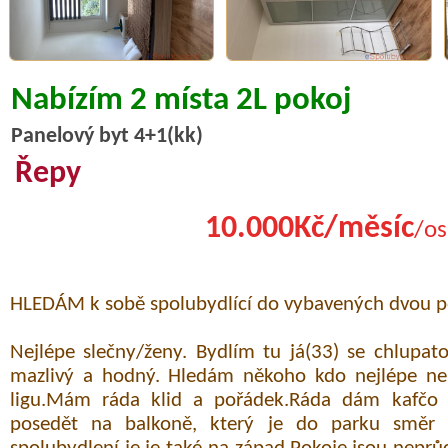
Nabízím 2 místa 2L pokoj
Panelový byt 4+1(kk)
Řepy
10.000Kč/měsíc
/os
HLEDÁM k sobě spolubydlící do vybavených dvou p
Nejlépe slečny/ženy. Bydlím tu já(33) se chlupat
mazlivý a hodný. Hledám někoho kdo nejlépe nek
ligu.Mám ráda klid a pořádek.Ráda dám kafčo
posedět na balkoně, který je do parku směr