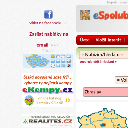
..Nejvetší inzer
Sdílet na facebooku
»
Zasílat nabídky na
Úvod
Vložit inzerát
|
|
email
»»»
Počasí
podrobnější hledání »