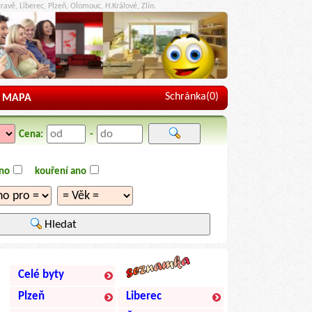
ravě, Liberec, Plzeň, Olomouc, H.Králové, Zlín.
Schránka(
0
)
MAPA
Cena:
-
ano
kouření ano
Hledat
Celé byty
Plzeň
Liberec