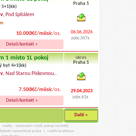
Praha 5
 5+1(kk)
byty pronajem
av
, Pod špitálem
0m
06.06.2026
10.000Kč/měsíc
/os.
zobr.347x
Detail/kontakt »
m 1 místo 1L pokoj
okres
Praha 5
ý byt 4+1(kk)
byty podnajem
av
, Nad Starou Pískovnou..
7.500Kč/měsíc
/os.
29.04.2023
zobr.61x
Detail/kontakt »
Další »
u
reality
, ubytování v bytě, pokoji na koleji
katastr nemovitostí praha
|
reality bratislava