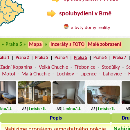
spolubydlení v Brně
» byty domy reality
 » Praha 5 »
Mapa
»
Inzeráty s FOTO
Malé zobrazení
raha 1
|
Praha 2
|
Praha 3
|
Praha 4
|
Praha 5
|
Praha 6
|
Praha 7
Zadní Kopanina
-
Velká Chuchle
-
Třebonice
-
Stodůlky
-
S
-
Motol
-
Malá Chuchle
-
Lochkov
-
Lipence
-
Lahovice
-
sto
/1L
A5|
1
místo
/1L
A5|
1
místo
/1L
A5
A5|
1
místo
/1L
Popis
Dru
Nabízí
Nabízíme pronájem samostatného pokoje