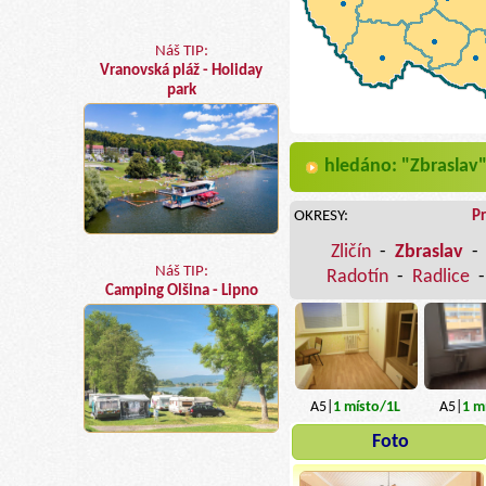
Náš TIP:
Vranovská pláž - Holiday
park
hledáno: "Zbraslav"
OKRESY:
P
Zličín
-
Zbraslav
-
Náš TIP:
Radotín
-
Radlice
Camping Olšina - Lipno
A5|
1
místo
/1L
A5|
1
mí
Foto