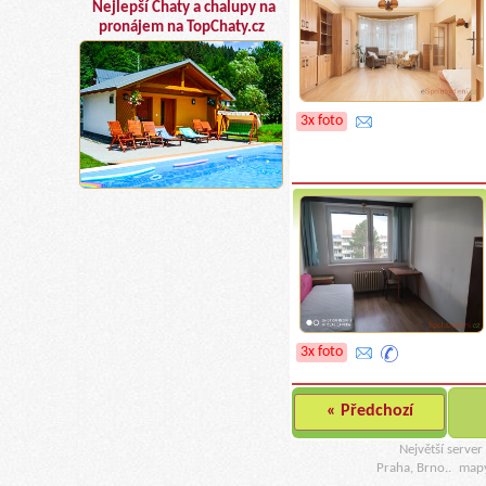
Nejlepší Chaty a chalupy na
pronájem na TopChaty.cz
3x foto
3x foto
« Předchozí
Největší serve
Praha, Brno..
map