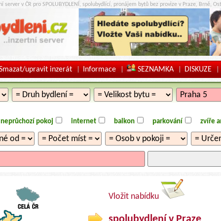
tní server v ČR pro SPOLUBYDLENÍ, spolubydlící, pronájem bytů bez provize v Praze, Brně, Ost
Smazat/upravit inzerát
Informace
SEZNAMKA
DISKUZE
|
|
|
|
neprůchozí pokoj
internet
balkon
parkování
zvíře 
Vložit nabídku
spolubydlení v Praze