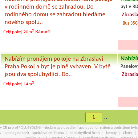
v rodinném domě se zahradou. Do
byt v RD
rodinného domu se zahradou hledáme
Zbrasl
nového spolu..
Bus 35
2
Kámoši
Celý pokoj
20m
Nabízí
Nabízím pronájem pokoje na Zbraslavi -
Praha Pokoj a byt je plně vybaven. V bytě
Panelov
jsou dva spolubydlící. Do..
Zbrasl
2
Celý pokoj
14m
-1-
..
r v ČR pro eSPOLUBYDLENI - hledám spolubydlení spolubydlící, nájem a podnájem byt
y
katalog odkazů
spolubydlení Praha
|
spolubydlení Brno
|
kempy
|
Chaty
|