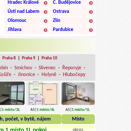
Hradec Králové
Č. Budějovice
Ústí nad Labem
Ostrava
Olomouc
Zlín
Jihlava
Pardubice
|
Praha 8
|
Praha 9
|
Praha 10
obín
-
Smíchov
-
Slivenec
-
Řeporyje
-
Košíře
-
Jinonice
-
Holyně
-
Hlubočepy
|
1
místo
/3L
A5|
1
místo
/4L
A5|
1
místo
/1L
h, počet, v bytě, nájem
Místo
m 1 místo 1L pokoj
okres