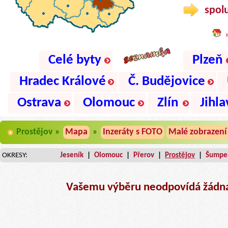
spolu
Celé byty
Plzeň
Hradec Králové
Č. Budějovice
Ostrava
Olomouc
Zlín
Jihla
Prostějov »
Mapa
»
Inzeráty s FOTO
Malé zobrazení
OKRESY:
Jeseník
|
Olomouc
|
Přerov
|
Prostějov
|
Šumpe
Vašemu výběru neodpovídá žádná