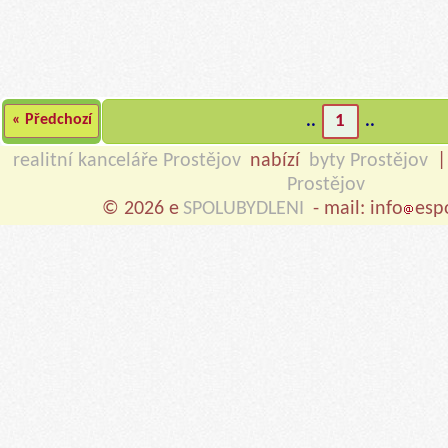
« Předchozí
..
1
..
realitní kanceláře Prostějov
nabízí
byty Prostějov
Prostějov
© 2026 e
SPOLUBYDLENI
- mail: info
esp