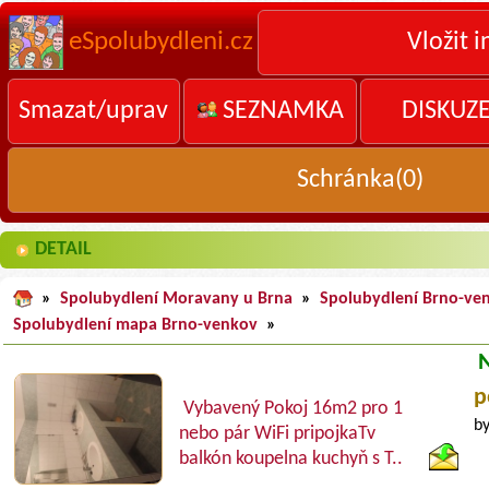
eSpolubydleni.cz
Vložit i
Smazat/uprav
SEZNAMKA
DISKUZ
Schránka(
0
)
DETAIL
»
Spolubydlení Moravany u Brna
»
Spolubydlení Brno-ve
Spolubydlení mapa Brno-venkov
»
p
Vybavený Pokoj 16m2 pro 1
by
nebo pár WiFi pripojkaTv
balkón koupelna kuchyň s T..