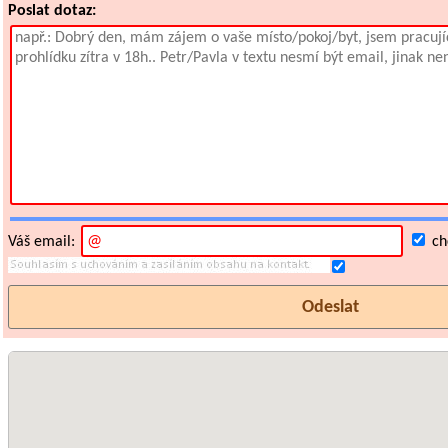
Poslat dotaz:
Váš email:
chc