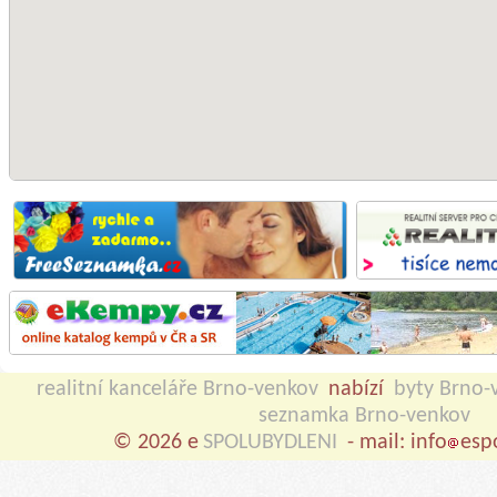
realitní kanceláře Brno-venkov
nabízí
byty Brno-
seznamka Brno-venkov
© 2026 e
SPOLUBYDLENI
- mail: info
esp