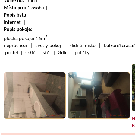
Volné od:
ihned
Místo pro:
1 osobu |
Popis bytu:
internet |
Popis pokoje:
2
plocha pokoje: 16m
neprůchozí | světlý pokoj | klidné místo | balkon/terasa
postel | skříň | stůl | židle | poličky |
N
B