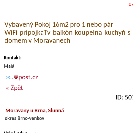
0
Vybavený Pokoj 16m2 pro 1 nebo pár
WiFi pripojkaTv balkón koupelna kuchyň s 
domem v Moravanech
Kontakt:
Malá
..
post.cz
« Zpět
ID: 5
Moravany u Brna,
Slunná
okres Brno-venkov