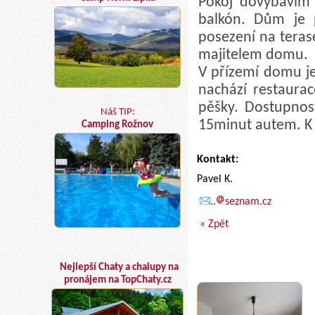
Pokoj dovybavím
balkón. Dům je p
posezení na teras
majitelem domu.
V přízemí domu j
nachází restaura
pěšky. Dostupno
Náš TIP:
15minut autem. K 
Camping Rožnov
Kontakt:
Pavel K.
..
seznam.cz
« Zpět
Nejlepší Chaty a chalupy na
pronájem na TopChaty.cz