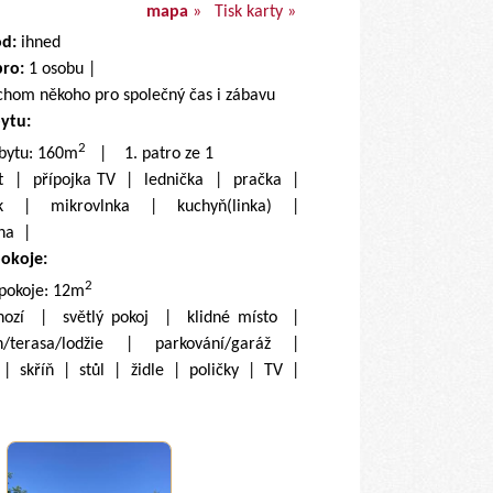
mapa
»
Tisk karty »
od:
ihned
pro:
1 osobu |
chom někoho pro společný čas i zábavu
bytu:
2
 bytu: 160m
| 1. patro ze 1
et | přípojka TV | lednička | pračka |
k | mikrovlnka | kuchyň(linka) |
lna |
pokoje:
2
 pokoje: 12m
hozí | světlý pokoj | klidné místo |
/terasa/lodžie | parkování/garáž |
 | skříň | stůl | židle | poličky | TV |