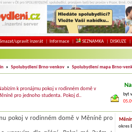
tní server v ČR pro SPOLUBYDLENÍ, spolubydlící, pronájem bytů bez provize v Praze, Brně, Ost
Smazat/upravit inzerát
Informace
SEZNAMKA
DISKUZE
|
|
|
|
ín
»
Spolubydlení Brno-venkov
»
Spolubydlení mapa Brno-ven
Na
Nabízím k pronájmu pokoj v rodinném domě v
byt 
ěníně pro jednoho studenta. Pokoj d..
05.0
mu pokoj v rodinném domě v Měníně pro
Mění
.
okres 