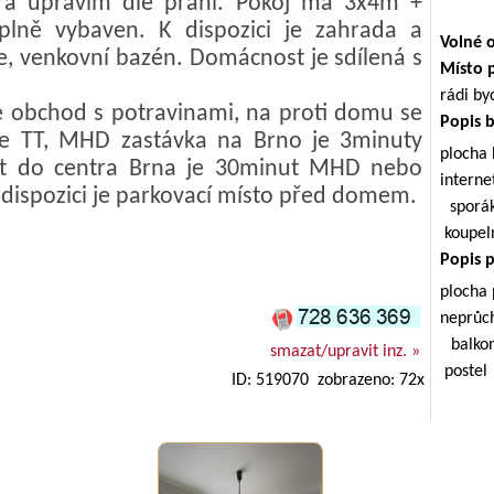
 a upravím dle přání. Pokoj má 3x4m +
lně vybaven. K dispozici je zahrada a
Volné 
e, venkovní bazén. Domácnost je sdílená s
Místo 
rádi by
e obchod s potravinami, na proti domu se
Popis 
ce TT, MHD zastávka na Brno je 3minuty
plocha
st do centra Brna je 30minut MHD nebo
intern
dispozici je parkovací místo před domem.
sporá
koupe
Popis 
plocha
neprůc
balkon
smazat/upravit inz. »
postel
ID: 519070 zobrazeno: 72x