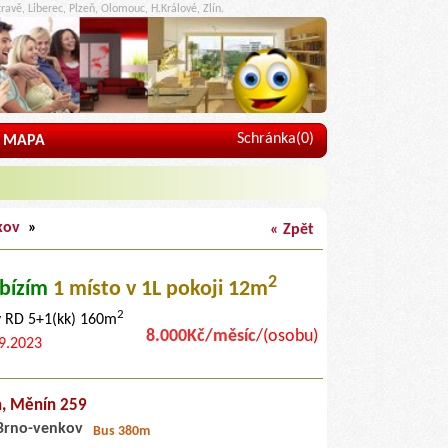
ravě, Liberec, Plzeň, Olomouc, H.Králové, Zlín.
Schránka(
0
)
MAPA
kov
»
« Zpět
2
bízím
1 místo
v 1L pokoji 12m
2
v RD 5+1(kk) 160m
8.000Kč/měsíc
/(osobu)
9.2023
n,
Měnín 259
Brno-venkov
Bus 380m