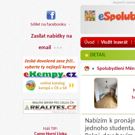
..Nejvetší inzer
Sdílet na facebooku
»
Zasílat nabídky na
Úvod
Vložit inzerát
|
|
email
»»»
DETAIL
»
Spolubydlení Měn
M
Nabízím k pronáj
jednoho studenta
Náš TIP:
Camp Horní Lipka