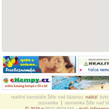
realitní kanceláře Žďár nad Sázavou
nabízí
byty
zoznamka
|
seznamka Žďár nad S