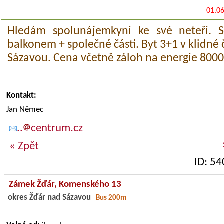
01.0
Hledám spolunájemkyni ke své neteři. 
balkonem + společné části. Byt 3+1 v klidné
Sázavou. Cena včetně záloh na energie 8000,
Kontakt:
Jan Němec
..
centrum.cz
« Zpět
ID: 5
Zámek Žďár,
Komenského 13
okres Žďár nad Sázavou
Bus 200m