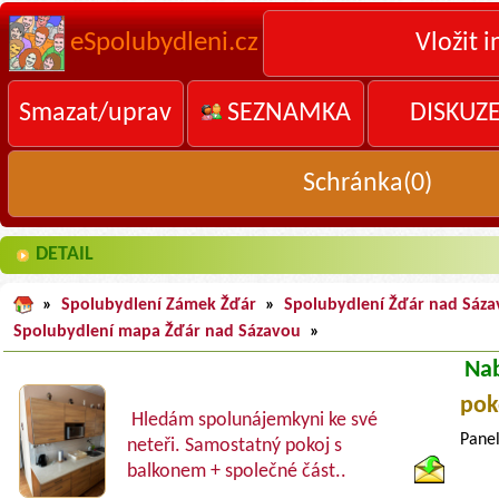
eSpolubydleni.cz
Vložit i
Smazat/uprav
SEZNAMKA
DISKUZ
Schránka(
0
)
DETAIL
»
Spolubydlení Zámek Žďár
»
Spolubydlení Žďár nad Sáz
Spolubydlení mapa Žďár nad Sázavou
»
Na
pok
Hledám spolunájemkyni ke své
Panel
neteři. Samostatný pokoj s
balkonem + společné část..