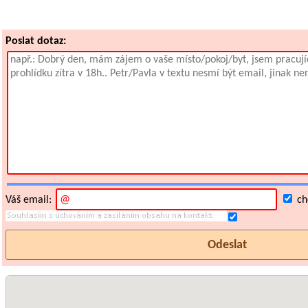
Poslat dotaz:
Váš email:
chc