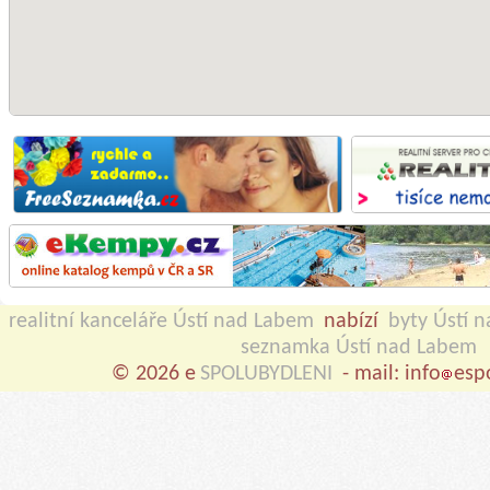
realitní kanceláře Ústí nad Labem
nabízí
byty Ústí 
seznamka Ústí nad Labem
© 2026 e
SPOLUBYDLENI
- mail: info
esp