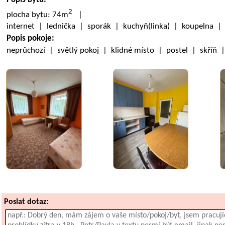
2
plocha bytu: 74m
|
internet | lednička | sporák | kuchyň(linka) | koupelna 
Popis pokoje:
neprůchozí | světlý pokoj | klidné místo | postel | skříň 
Poslat dotaz: