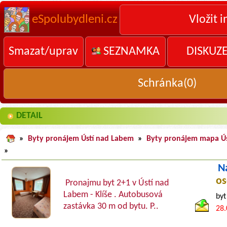
eSpolubydleni.cz
Vložit i
Smazat/uprav
SEZNAMKA
DISKUZ
Schránka(
0
)
DETAIL
»
Byty pronájem Ústí nad Labem
»
Byty pronájem mapa Ú
»
N
os
Pronajmu byt 2+1 v Ústí nad
Labem - Klíše . Autobusová
byt
zastávka 30 m od bytu. P..
28.