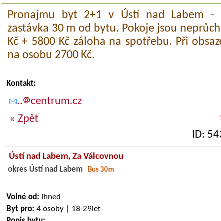
Pronajmu byt 2+1 v Ústí nad Labem - K
zastávka 30 m od bytu. Pokoje jsou neprůch
Kč + 5800 Kč záloha na spotřebu. Při obsaze
na osobu 2700 Kč.
Kontakt:
..
centrum.cz
« Zpět
ID: 5
Ústí nad Labem,
Za Válcovnou
okres Ústí nad Labem
Bus 30m
Volné od:
ihned
Byt pro:
4 osoby | 18-29let
Popis bytu: