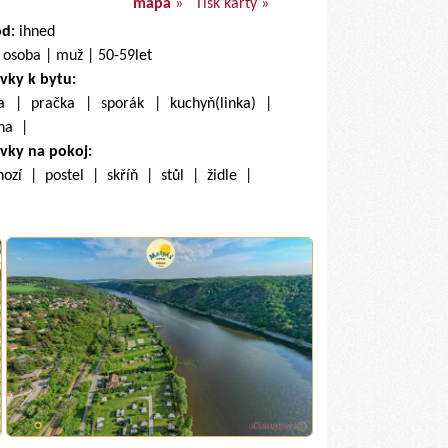
mapa
»
Tisk karty »
od:
ihned
 osoba | muž | 50-59let
vky k bytu:
ka | pračka | sporák | kuchyň(linka) |
lna |
vky na pokoj:
hozí | postel | skříň | stůl | židle |