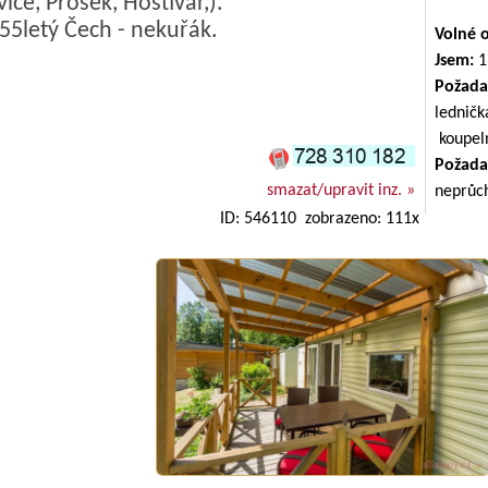
ice, Prosek, Hostivař,).
5letý Čech - nekuřák.
Volné 
Jsem:
1
Požada
lednič
koupe
Požada
smazat/upravit inz. »
neprůc
ID: 546110 zobrazeno: 111x