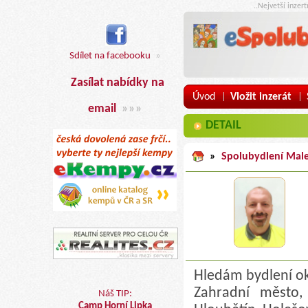
..Nejvetší inzer
Sdílet na facebooku
»
Zasílat nabídky na
Úvod
Vložit inzerát
|
|
email
»»»
DETAIL
»
Spolubydlení Maleš
Hledám bydlení oko
Zahradní město, 
Náš TIP:
Camp Horní Lipka