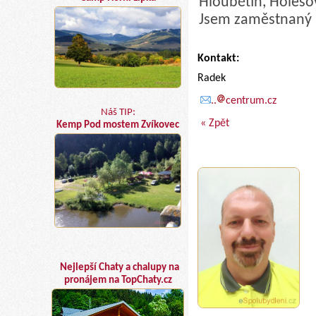
Hloubětín, Holešov
Jsem zaměstnaný 5
Kontakt:
Radek
..
centrum.cz
Náš TIP:
« Zpět
Kemp Pod mostem Zvíkovec
Nejlepší Chaty a chalupy na
pronájem na TopChaty.cz