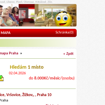
ravě, Liberec, Plzeň, Olomouc, H.Králové, Zlín.
Schránka(
0
)
MAPA
 mapa Praha
»
« Zpět
Hledám
1 místo
02.04.2026
do
8.000Kč/měsíc
/(osobu)
ce, Vršovice, Žižkov,,
, Praha 10
Praha