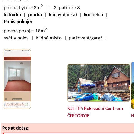
2
plocha bytu: 52m
| 2. patro ze 3
lednička | pračka | kuchyň(linka) | koupelna |
Popis pokoje:
2
plocha pokoje: 18m
světlý pokoj | klidné místo | parkování/garáž |
Náš TIP:
Rekreační Centrum
ČERTORYJE
N
Poslat dotaz: