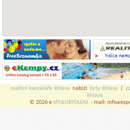
realitní kanceláře Jihlava
nabízí
byty Jihlava
|
z
Jihlava
© 2026 e
SPOLUBYDLENI
- mail: info
esp