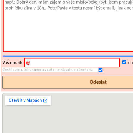
Váš email:
chc