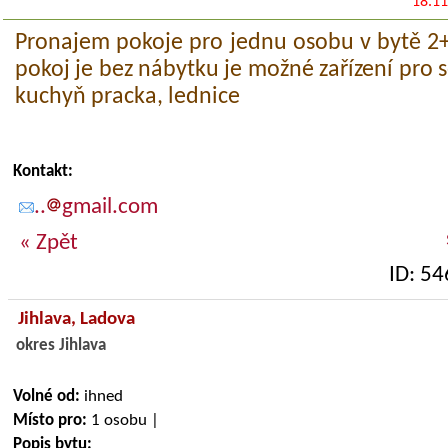
18.11
Pronajem pokoje pro jednu osobu v bytě 2+
pokoj je bez nábytku je možné zařízení pro s
kuchyň pracka, lednice
Kontakt:
..
gmail.com
« Zpět
ID: 5
Jihlava,
Ladova
okres Jihlava
Volné od:
ihned
Místo pro:
1 osobu |
Popis bytu: