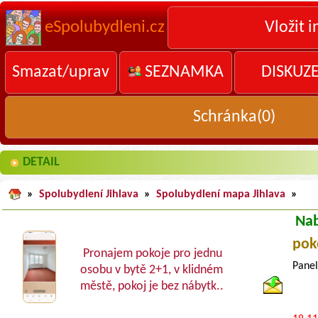
eSpolubydleni.cz
Vložit i
Smazat/uprav
SEZNAMKA
DISKUZ
Schránka(
0
)
DETAIL
»
Spolubydlení Jihlava
»
Spolubydlení mapa Jihlava
»
Nab
pok
Pronajem pokoje pro jednu
Panel
osobu v bytě 2+1, v klidném
městě, pokoj je bez nábytk..