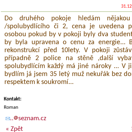
31.12
Do druhého pokoje hledám nějakou f
/spolubydlícího či 2, cena je uvedena p
osobou pokud by v pokoji byly dva student
by byla upravena o cenu za energie... B
rekonstrukcí před 10lety. V pokoji zůstáv
případně 2 police na stěně ,další vyb
spolubydlícím každý má jiné nároky ... V 
bydlím já jsem 35 letý muž nekuřák bez do
respektem k soukromí...
Kontakt:
Roman
..
seznam.cz
« Zpět