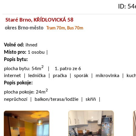
ID: 5
Staré Brno,
KŘÍDLOVICKÁ 58
okres Brno-město
Tram 70m, Bus 70m
Volné od:
ihned
Místo pro:
1 osobu |
Popis bytu:
2
plocha bytu: 54m
| 1. patro ze 6
internet | lednička | pračka | sporák | mikrovlnka | kuc
Popis pokoje:
2
plocha pokoje: 24m
neprůchozí | balkon/terasa/lodžie | skříň |