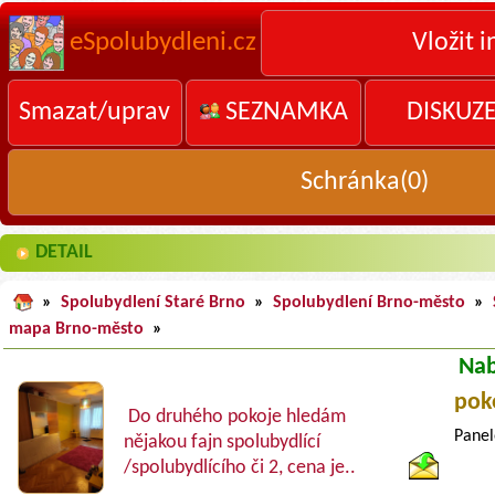
eSpolubydleni.cz
Vložit i
Smazat/uprav
SEZNAMKA
DISKUZ
Schránka(
0
)
DETAIL
»
Spolubydlení Staré Brno
»
Spolubydlení Brno-město
»
mapa Brno-město
»
Nab
pok
Do druhého pokoje hledám
Panel
nějakou fajn spolubydlící
/spolubydlícího či 2, cena je..