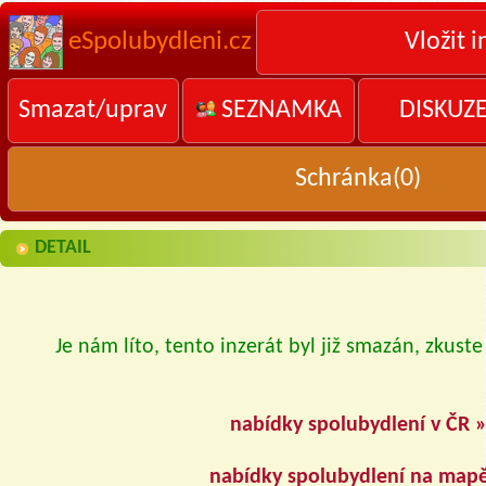
eSpolubydleni.cz
Vložit i
Smazat/uprav
SEZNAMKA
DISKUZ
Schránka(
0
)
DETAIL
Je nám líto, tento inzerát byl již smazán, zkuste
nabídky spolubydlení v ČR 
nabídky spolubydlení na map