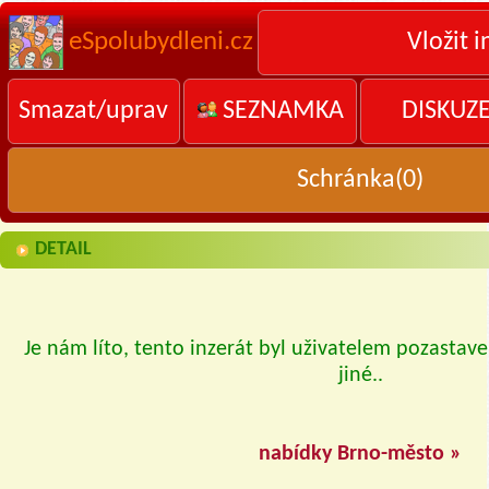
eSpolubydleni.cz
Vložit i
Smazat/uprav
SEZNAMKA
DISKUZ
Schránka(
0
)
DETAIL
Je nám líto, tento inzerát byl uživatelem pozastave
jiné..
nabídky Brno-město »