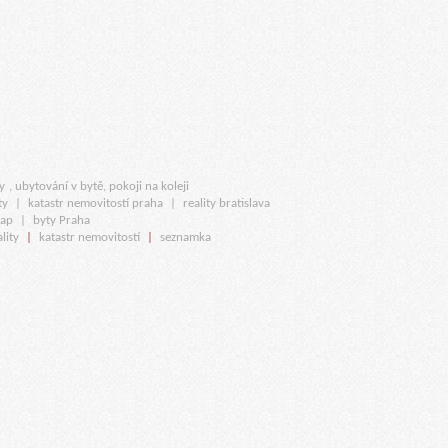
y
, ubytování v bytě, pokoji na koleji
ty
|
katastr nemovitostí praha
|
reality bratislava
map
|
byty Praha
lity
|
katastr nemovitostí
|
seznamka