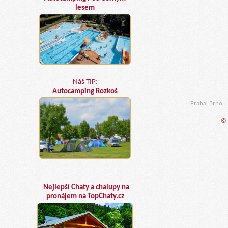
lesem
Náš TIP:
Autocamping Rozkoš
Praha, Brno..
© 
Nejlepší Chaty a chalupy na
pronájem na TopChaty.cz