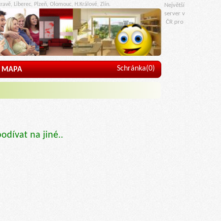
ravě, Liberec, Plzeň, Olomouc, H.Králové, Zlín.
Největší
server v
ČR pro
Schránka(
0
)
MAPA
podívat na jiné..