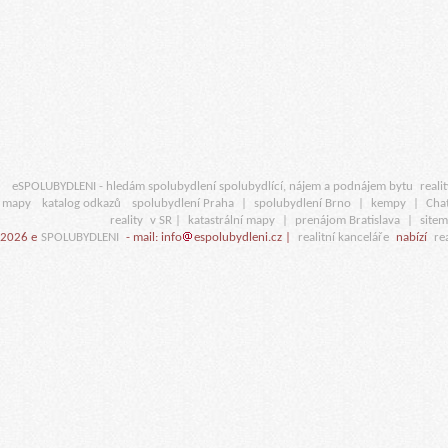
eSPOLUBYDLENI - hledám spolubydlení spolubydlící, nájem a podnájem bytu
realit
mapy
katalog odkazů
spolubydlení Praha
|
spolubydlení Brno
|
kempy
|
Cha
reality
v SR |
katastrální mapy
|
prenájom Bratislava
|
site
2026 e
SPOLUBYDLENI
- mail: info
espolubydleni.cz |
realitní kanceláře
nabízí
rea