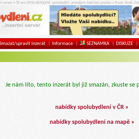
tní server v ČR pro SPOLUBYDLENÍ, spolubydlící, pronájem bytů bez provize v Praze, Brně, Ost
Smazat/upravit inzerát
Informace
SEZNAMKA
DISKUZE
|
|
|
|
Je nám líto, tento inzerát byl již smazán, zkuste se 
nabídky spolubydlení v ČR »
nabídky spolubydlení na mapě »