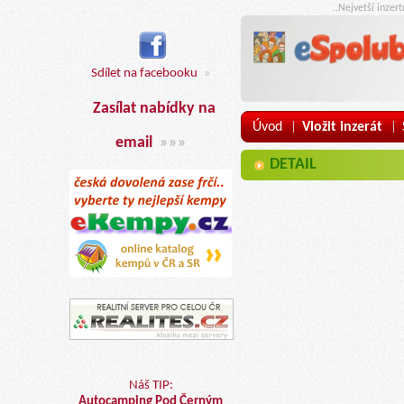
..Nejvetší inzer
Sdílet na facebooku
»
Zasílat nabídky na
Úvod
Vložit inzerát
|
|
email
»»»
DETAIL
Náš TIP:
Autocamping Pod Černým