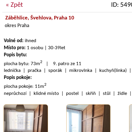
« Zpět
ID: 549
Záběhlice,
Švehlova
, Praha 10
okres Praha
Volné od:
ihned
Místo pro:
1 osobu | 30-39let
Popis bytu:
2
plocha bytu: 73m
| 9. patro ze 11
lednička | pračka | sporák | mikrovlnka | kuchyň(linka) 
Popis pokoje:
2
plocha pokoje: 11m
neprůchozí | klidné místo | postel | skříň | stůl | židle 