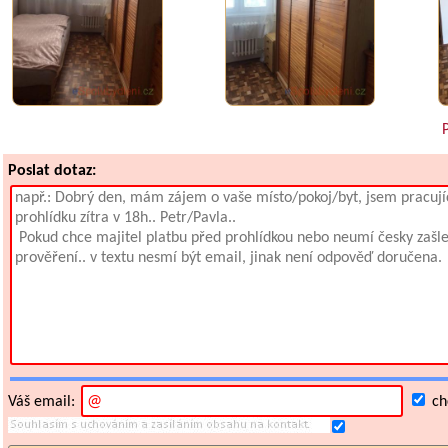
P
Poslat dotaz:
Váš email:
chc