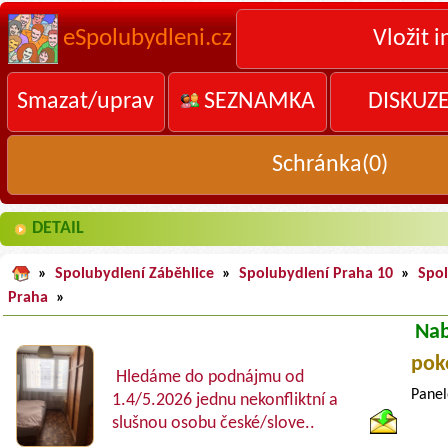
eSpolubydleni.cz
Vložit i
Smazat/uprav
SEZNAMKA
DISKUZ
Schránka(
0
)
DETAIL
»
Spolubydlení Záběhlice
»
Spolubydlení Praha 10
»
Spo
Praha
»
Nab
pok
Hledáme do podnájmu od
Panel
1.4/5.2026 jednu nekonfliktní a
slušnou osobu české/slove..