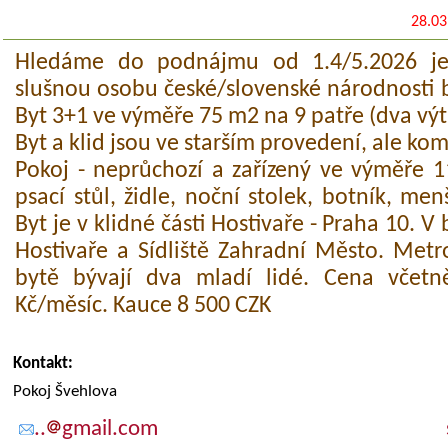
28.03
Hledáme do podnájmu od 1.4/5.2026 jed
slušnou osobu české/slovenské národnosti 
Byt 3+1 ve výměře 75 m2 na 9 patře (dva výt
Byt a klid jsou ve starším provedení, ale ko
Pokoj - neprůchozí a zařízený ve výměře 1
psací stůl, židle, noční stolek, botník, me
Byt je v klidné části Hostivaře - Praha 10. V 
Hostivaře a Sídliště Zahradní Město. Metr
bytě bývají dva mladí lidé. Cena včet
Kč/měsíc. Kauce 8 500 CZK
Kontakt:
Pokoj Švehlova
..
gmail.com