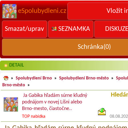
eSpolubydleni.cz
Vložit i
Smazat/uprav
SEZNAMKA
DISKUZ
Schránka(
0
)
DETAIL
»
Spolubydlení Brno
»
Spolubydlení Brno-město
»
Spolu
Brno-město
»
Hledá
Ja Gabika hľadám súrne kľudný
podnájom v novej Líšni alebo
Brno-mesto, čiastočne..
TOP nabídka
08.08.20