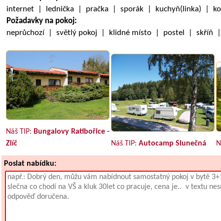
internet | lednička | pračka | sporák | kuchyň(linka) | 
Požadavky na pokoj:
neprůchozí | světlý pokoj | klidné místo | postel | skříň 
Náš TIP:
Bungalovy Ratibořice -
Zlíč
Náš TIP:
Autocamp Slunečná
N
Poslat nabídku: