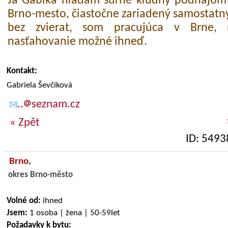
Ja Gabika hľadám súrne kľudný podnájom 
Brno-mesto, čiastočne zariadený samostatn
bez zvierat, som pracujúca v Brne, n
nasťahovanie možné ihneď.
Kontakt:
Gabriela Ševčíková
..
seznam.cz
« Zpět
ID: 5493
Brno,
okres Brno-město
Volné od:
ihned
Jsem:
1 osoba | žena | 50-59let
Požadavky k bytu: