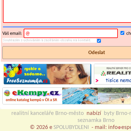
Váš email:
chc
realitní kanceláře Brno-město
nabízí
byty Brno-
seznamka Brno
© 2026 e
SPOLUBYDLENI
- mail: info
esp