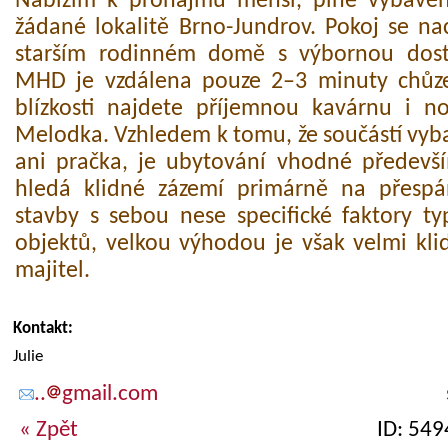
Nabízím k pronájmu menší, plně vybaven
žádané lokalitě Brno-Jundrov. Pokoj se na
starším rodinném domě s výbornou dost
MHD je vzdálena pouze 2–3 minuty chůze
blízkosti najdete příjemnou kavárnu i n
Melodka. Vzhledem k tomu, že součástí vyb
ani pračka, je ubytování vhodné předevš
hledá klidné zázemí primárně na přespán
stavby s sebou nese specifické faktory ty
objektů, velkou výhodou je však velmi kli
majitel.
Kontakt:
Julie
..
gmail.com
« Zpět
ID: 549