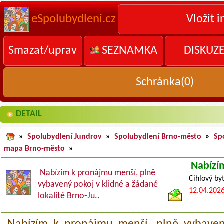
eSpolubydleni.cz
Vložit i
Smazat/uprav
SEZNAMKA
DISKUZ
Schránka(
0
)
DETAIL
»
Spolubydlení Jundrov
»
Spolubydlení Brno-město
»
Sp
mapa Brno-město
»
Nabízí
Nabízím k pronájmu menší, plně
Cihlový by
vybavený pokoj v klidné a žádané
12.04.202
lokalitě Brno-Ju..