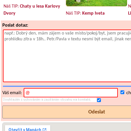
Náš TIP:
Chaty u lesa Karlovy
N
Dvory
Náš TIP:
Kemp Iveta
L
Poslat dotaz:
Váš email:
chc