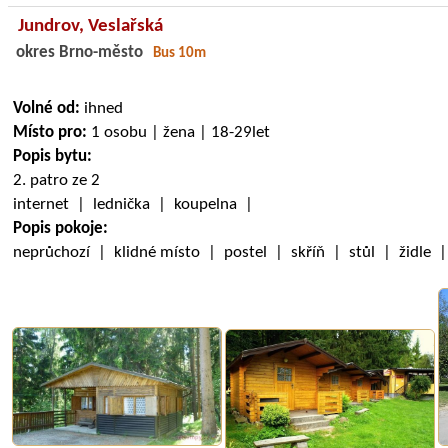
Jundrov,
Veslařská
okres Brno-město
Bus 10m
Volné od:
ihned
Místo pro:
1 osobu | žena | 18-29let
Popis bytu:
2. patro ze 2
internet | lednička | koupelna |
Popis pokoje:
neprůchozí | klidné místo | postel | skříň | stůl | židle 