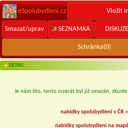
eSpolubydleni.cz
Vložit i
Smazat/uprav
SEZNAMKA
DISKUZ
Schránka(
0
)
DETAIL
Je nám líto, tento inzerát byl již smazán, zkuste
nabídky spolubydlení v ČR 
nabídky spolubydlení na map