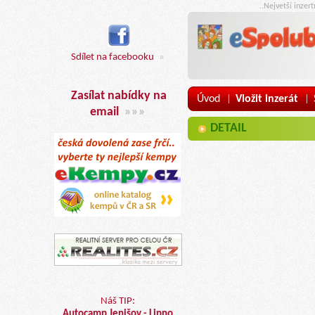
..Nejvetší inzer
Sdílet na facebooku
»
Zasílat nabídky na
Úvod
Vložit inzerát
|
|
email
»»»
DETAIL
Náš TIP:
Autocamp Jenišov - Lipno