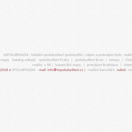
eSPOLUBYDLENI - hledám spolubydlení spolubydlící, nájem a podnájem bytu
realit
mapy
katalog odkazů
spolubydlení Praha
|
spolubydlení Brno
|
kempy
|
Cha
reality
v SR |
katastrální mapy
|
prenájom Bratislava
|
site
2026 e
SPOLUBYDLENI
- mail: info
espolubydleni.cz |
realitní kanceláře
nabízí
rea