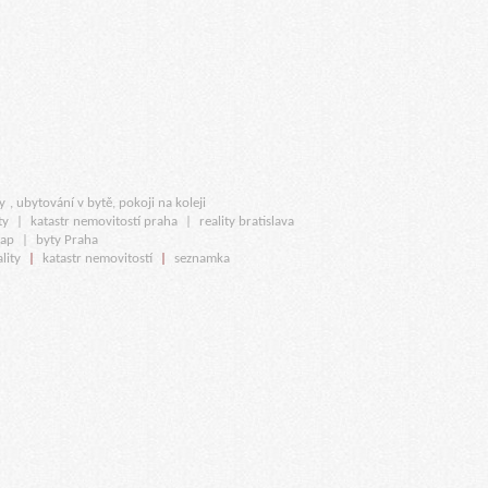
y
, ubytování v bytě, pokoji na koleji
ty
|
katastr nemovitostí praha
|
reality bratislava
map
|
byty Praha
lity
|
katastr nemovitostí
|
seznamka