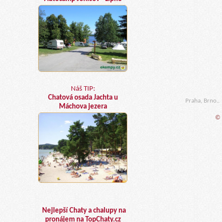
Náš TIP:
Chatová osada Jachta u
Praha, Brno..
Máchova jezera
© 
Nejlepší Chaty a chalupy na
pronájem na TopChaty.cz