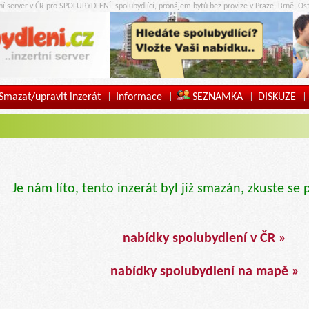
tní server v ČR pro SPOLUBYDLENÍ, spolubydlící, pronájem bytů bez provize v Praze, Brně, Ost
Smazat/upravit inzerát
Informace
SEZNAMKA
DISKUZE
|
|
|
|
Je nám líto, tento inzerát byl již smazán, zkuste se 
nabídky spolubydlení v ČR »
nabídky spolubydlení na mapě »