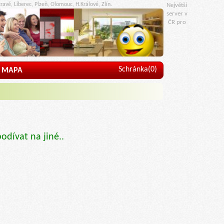
ravě, Liberec, Plzeň, Olomouc, H.Králové, Zlín.
Největší
server v
ČR pro
Schránka(
0
)
MAPA
podívat na jiné..