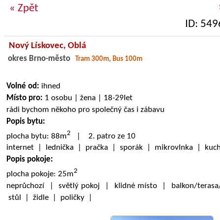
« Zpět
ID: 549
Nový Lískovec,
Oblá
okres Brno-město
Tram 300m, Bus 100m
Volné od:
ihned
Místo pro:
1 osobu | žena | 18-29let
rádi bychom někoho pro společný čas i zábavu
Popis bytu:
2
plocha bytu: 88m
| 2. patro ze 10
internet | lednička | pračka | sporák | mikrovlnka | kuc
Popis pokoje:
2
plocha pokoje: 25m
neprůchozí | světlý pokoj | klidné místo | balkon/terasa
stůl | židle | poličky |