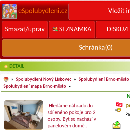
eSpolubydleni.cz
Vložit i
Smazat/uprav
SEZNAMKA
DISKUZ
Schránka(
0
)
DETAIL
»
Spolubydlení Nový Lískovec
»
Spolubydlení Brno-město
Spolubydlení mapa Brno-město
»
N
p
Hledáme náhradu do
sdíleného pokoje pro 2
Pa
osoby. Byt se nachází v
panelovém domě..