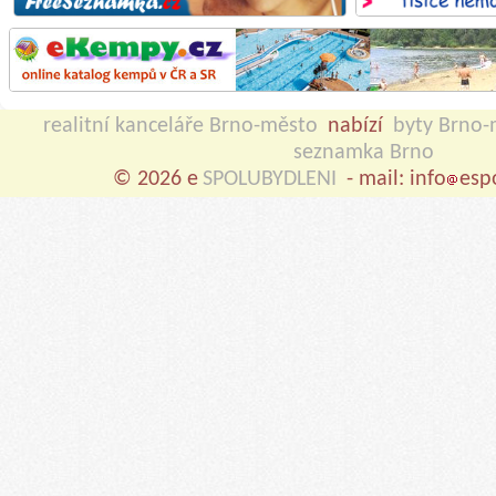
realitní kanceláře Brno-město
nabízí
byty Brno-
seznamka Brno
© 2026 e
SPOLUBYDLENI
- mail: info
esp