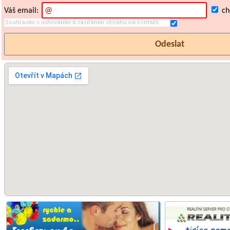
Váš email:
chc