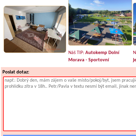
Náš TIP:
Autokemp Dolní
N
Morava - Sportovní
j
Poslat dotaz: