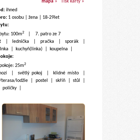
mapa
»
Tisk karty »
od:
ihned
pro:
1 osobu | žena | 18-29let
bytu:
2
 bytu: 100m
| 7. patro ze 7
net | lednička | pračka | sporák |
lnka | kuchyň(linka) | koupelna |
pokoje:
2
 pokoje: 25m
hozí | světlý pokoj | klidné místo |
/terasa/lodžie | postel | skříň | stůl |
| poličky |