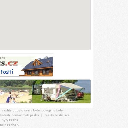
u
reality
, ubytování v bytě, pokoji na koleji
katastr nemovitostí praha
|
reality bratislava
|
byty Praha
amka Praha 5