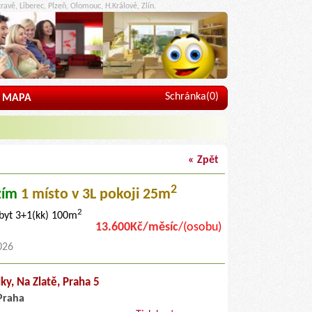
ravě, Liberec, Plzeň, Olomouc, H.Králové, Zlín.
Schránka(
0
)
MAPA
« Zpět
2
zím
1 místo
v 3L pokoji 25m
2
 byt 3+1(kk) 100m
13.600Kč/měsíc
/(osobu)
026
lky,
Na Zlatě
, Praha 5
Praha