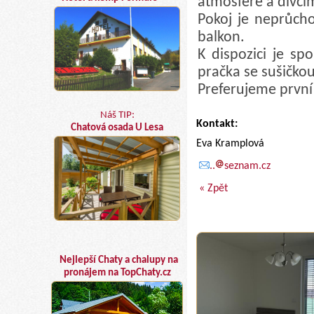
atmosféře a dívčím
Pokoj je neprůch
balkon.
K dispozici je s
pračka se sušičkou
Preferujeme první
Náš TIP:
Kontakt:
Chatová osada U Lesa
Eva Kramplová
..
seznam.cz
« Zpět
Nejlepší Chaty a chalupy na
pronájem na TopChaty.cz