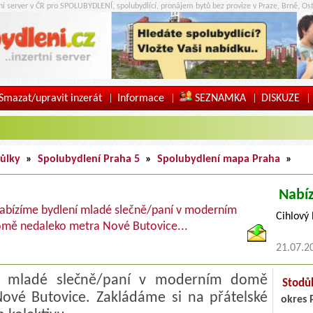
tní server v ČR pro SPOLUBYDLENÍ, spolubydlící, pronájem bytů bez provize v Praze, Brně, Ost
Smazat/upravit inzerát
Informace
SEZNAMKA
DISKUZE
|
|
|
|
ůlky
»
Spolubydlení Praha 5
»
Spolubydlení mapa Praha
»
Nabí
abízíme bydlení mladé slečně/paní v moderním
Cihlový
mě nedaleko metra Nové Butovice...
21.07.2
í mladé slečně/paní v moderním domě
Stodů
ové Butovice. Zakládáme si na přátelské
okres 