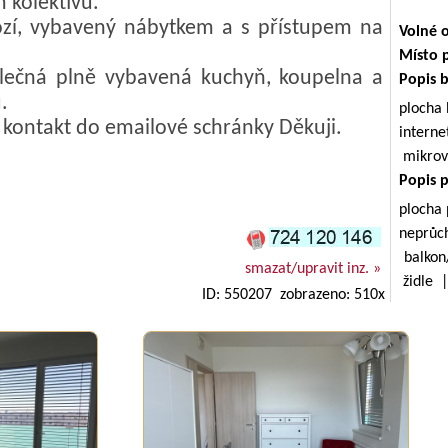
 kolektivu.
ozí, vybavený nábytkem a s přístupem na
Volné 
Místo 
polečná plně vybavená kuchyň, koupelna a
Popis 
.
plocha
 kontakt do emailové schránky Děkuji.
inter
mikrov
Popis 
plocha
neprůc
balkon
smazat/upravit inz. »
židle 
ID: 550207 zobrazeno: 510x