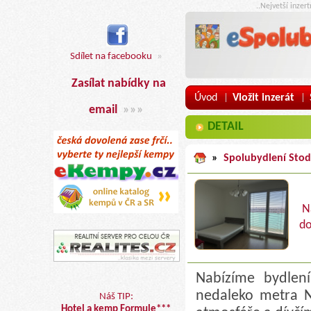
..Nejvetší inzer
Sdílet na facebooku
»
Zasílat nabídky na
Úvod
Vložit inzerát
|
|
email
»»»
DETAIL
»
Spolubydlení Stod
N
do
Nabízíme bydlen
nedaleko metra N
Náš TIP:
Hotel a kemp Formule***