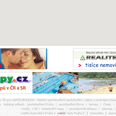
r v ČR pro eSPOLUBYDLENI - hledám spolubydlení spolubydlící, nájem a podnájem byt
y
katalog odkazů
spolubydlení Praha
|
spolubydlení Brno
|
kempy
|
Chaty
|
reality
v SR |
katastrální mapy
|
prenájom Bratislava
|
sitemap
realitní kanceláře Praha 5
nabízí
byty Praha 5
|
zoznamka
|
sezn