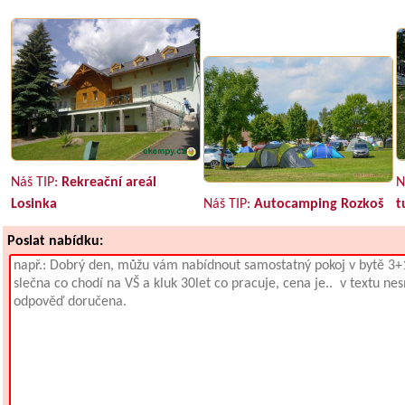
Náš TIP:
Rekreační areál
N
Losinka
Náš TIP:
Autocamping Rozkoš
t
Poslat nabídku: