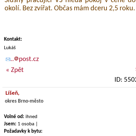
Slušný pracující VŠ hledá pokoj v ceně d
okolí. Bez zvířat. Občas mám dceru 2,5 roku.
Kontakt:
Lukáš
..
post.cz
« Zpět
ID: 550
Líšeň,
okres Brno-město
Volné od:
ihned
Jsem:
1 osoba |
Požadavky k bytu: