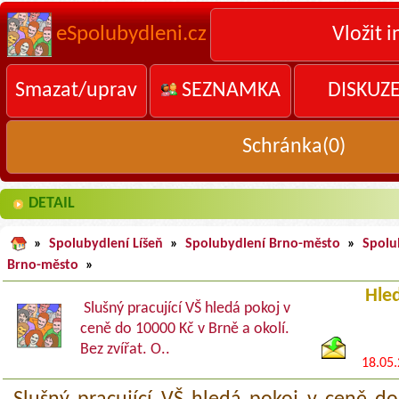
eSpolubydleni.cz
Vložit i
Smazat/uprav
SEZNAMKA
DISKUZ
Schránka(
0
)
DETAIL
»
Spolubydlení Líšeň
»
Spolubydlení Brno-město
»
Spolu
Brno-město
»
Hle
Slušný pracující VŠ hledá pokoj v
ceně do 10000 Kč v Brně a okolí.
Bez zvířat. O..
18.05