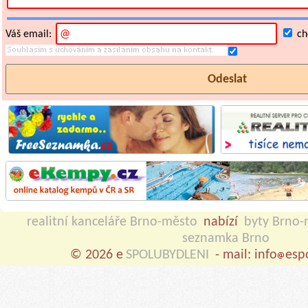
Váš email:
chc
realitní kanceláře Brno-město
nabízí
byty Brno-
seznamka Brno
© 2026 e
SPOLUBYDLENI
- mail: info
esp