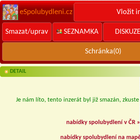
eSpolubydleni.cz
Vložit i
Smazat/uprav
SEZNAMKA
DISKUZ
Schránka(
0
)
DETAIL
Je nám líto, tento inzerát byl již smazán, zkuste
nabídky spolubydlení v ČR 
nabídky spolubydlení na map