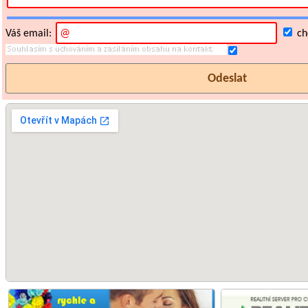
Váš email:
chc