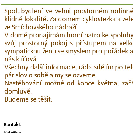
Spolubydlení ve velmi prostorném rodinn
klidné lokalitě. Za domem cyklostezka a ze
ze Smíchovského nádraží.
V domě pronajímám horní patro ke spoluby
svůj prostorný pokoj s přístupem na vel
sympatickou ženu se smyslem pro pořádek a č
nás klíčová.
Všechny další informace, ráda sdělím po te
pár slov o sobě a my se ozveme.
Nastěhování možné od konce května, začá
domluvě.
Budeme se těšit.
Kontakt: