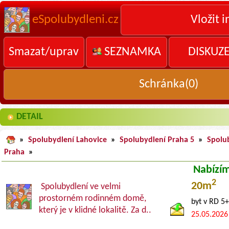
eSpolubydleni.cz
Vložit i
Smazat/uprav
SEZNAMKA
DISKUZ
Schránka(
0
)
DETAIL
»
Spolubydlení Lahovice
»
Spolubydlení Praha 5
»
Spolu
Praha
»
Nabízí
2
20m
Spolubydlení ve velmi
prostorném rodinném domě,
byt v RD 5
který je v klidné lokalitě. Za d..
25.05.2026