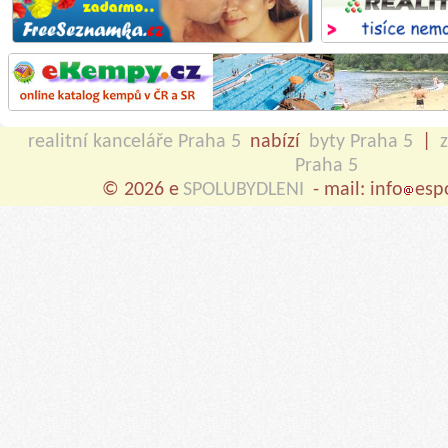
realitní kanceláře Praha 5
nabízí
byty Praha 5
|
Praha 5
© 2026 e
SPOLUBYDLENI
- mail: info
esp