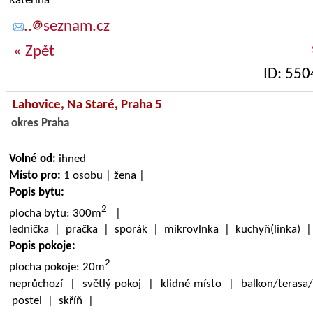
Kateřina
..
seznam.cz
« Zpět
ID: 550
Lahovice,
Na Staré
, Praha 5
okres Praha
Volné od:
ihned
Místo pro:
1 osobu | žena |
Popis bytu:
2
plocha bytu: 300m
|
lednička | pračka | sporák | mikrovlnka | kuchyň(linka) 
Popis pokoje:
2
plocha pokoje: 20m
neprůchozí | světlý pokoj | klidné místo | balkon/terasa
postel | skříň |