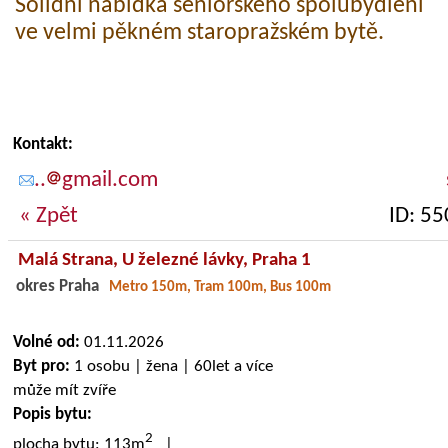
Solidní nabídka seniorského spolubydlení
ve velmi pěkném staropražském bytě.
Kontakt:
..
gmail.com
« Zpět
ID: 5
Malá Strana,
U železné lávky
, Praha 1
okres Praha
Metro 150m, Tram 100m, Bus 100m
Volné od:
01.11.2026
Byt pro:
1 osobu | žena | 60let a více
může mít zvíře
Popis bytu:
2
plocha bytu: 113m
|