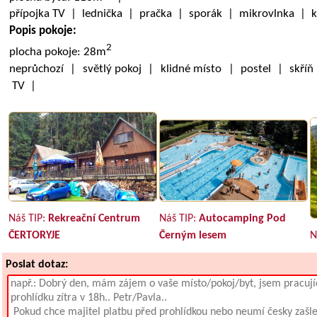
přípojka TV | lednička | pračka | sporák | mikrovlnka | 
Popis pokoje:
2
plocha pokoje: 28m
neprůchozí | světlý pokoj | klidné místo | postel | skříň
TV |
Náš TIP:
Rekreační Centrum
Náš TIP:
Autocamping Pod
ČERTORYJE
Černým lesem
N
Poslat dotaz: