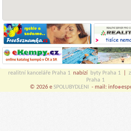
realitní kanceláře Praha 1
nabízí
byty Praha 1
|
Praha 1
© 2026 e
SPOLUBYDLENI
- mail: info
esp