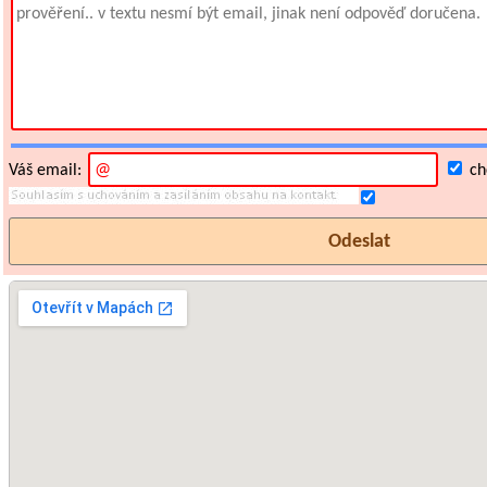
Váš email:
chc