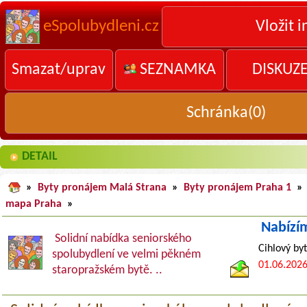
eSpolubydleni.cz
Vložit i
Smazat/uprav
SEZNAMKA
DISKUZ
Schránka(
0
)
DETAIL
»
Byty pronájem Malá Strana
»
Byty pronájem Praha 1
»
mapa Praha
»
Nabízí
Solidní nabídka seniorského
Cihlový by
spolubydlení ve velmi pěkném
01.06.202
staropražském bytě. ..