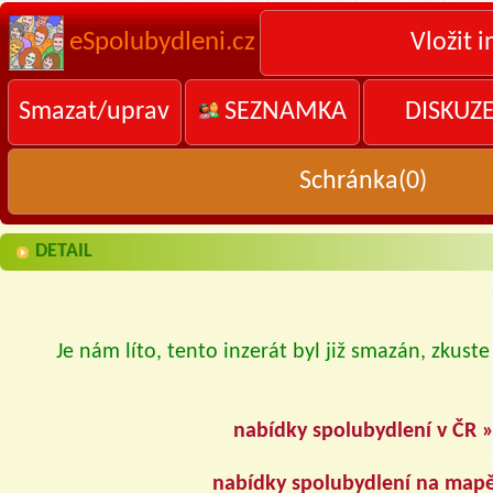
eSpolubydleni.cz
Vložit i
Smazat/uprav
SEZNAMKA
DISKUZ
Schránka(
0
)
DETAIL
Je nám líto, tento inzerát byl již smazán, zkuste
nabídky spolubydlení v ČR 
nabídky spolubydlení na map