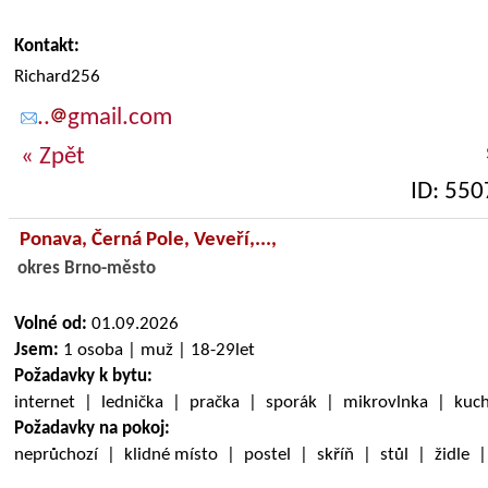
Kontakt:
Richard256
..
gmail.com
« Zpět
ID: 550
Ponava, Černá Pole, Veveří,...,
okres Brno-město
Volné od:
01.09.2026
Jsem:
1 osoba | muž | 18-29let
Požadavky k bytu:
internet | lednička | pračka | sporák | mikrovlnka | kuc
Požadavky na pokoj:
neprůchozí | klidné místo | postel | skříň | stůl | židle 