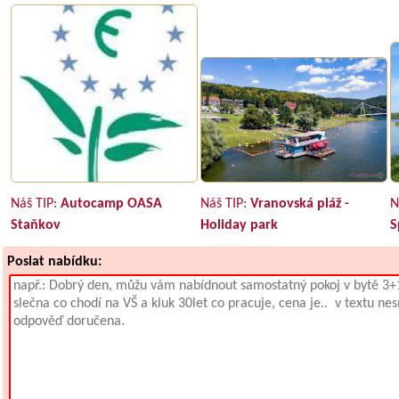
Náš TIP:
Autocamp OASA
Náš TIP:
Vranovská pláž -
N
Staňkov
Holiday park
S
Poslat nabídku: