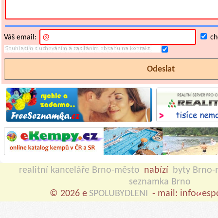
Váš email:
chc
realitní kanceláře Brno-město
nabízí
byty Brno-
seznamka Brno
© 2026 e
SPOLUBYDLENI
- mail: info
esp