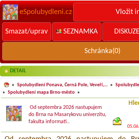
eSpolubydleni.cz
Vložit i
Smazat/uprav
SEZNAMKA
DISKUZ
Schránka(
0
)
DETAIL
»
Spolubydlení Ponava, Černá Pole, Veveří,...
»
Spolubydle
»
Spolubydlení mapa Brno-město
»
Hl
Od septembra 2026 nastupujem
do Brna na Masarykovu univerzitu,
fakulta informati..
05.06