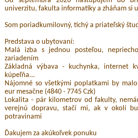
Od septembra 2026 nastupujem do Br
univerzitu, fakulta informatiky a zháňam si 
Som poriadkumilovný, tichý a priateľský štu
Predstava o ubytovaní:
Malá izba s jednou posteľou, nepriech
zariadením
Základná výbava - kuchynka, internet kv
kúpeľňa...
Nájomné so všetkými poplatkami by malo
eur mesačne (4840 - 7745 Czk)
Lokalita - pár kilometrov od fakulty, nem
verejnú dopravu, stačí mi, ak v okolí 
potravinami
Ďakujem za akúkoľvek ponuku