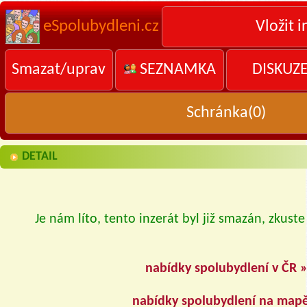
eSpolubydleni.cz
Vložit i
Smazat/uprav
SEZNAMKA
DISKUZ
Schránka(
0
)
DETAIL
Je nám líto, tento inzerát byl již smazán, zkuste
nabídky spolubydlení v ČR 
nabídky spolubydlení na map