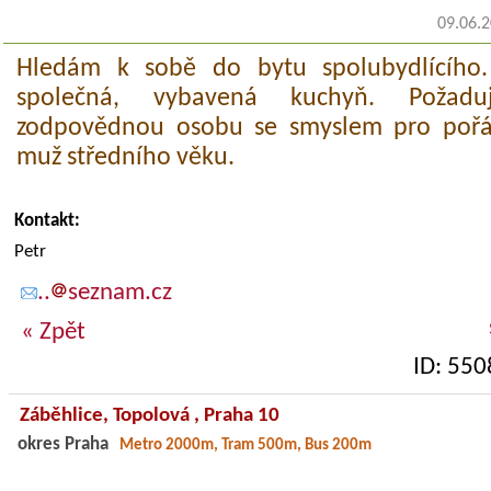
09.06.
Hledám k sobě do bytu spolubydlícího.
společná, vybavená kuchyň. Požadu
zodpovědnou osobu se smyslem pro pořád
muž středního věku.
Kontakt:
Petr
..
seznam.cz
« Zpět
ID: 550
Záběhlice,
Topolová
, Praha 10
okres Praha
Metro 2000m, Tram 500m, Bus 200m