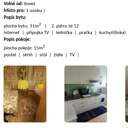
Volné od:
ihned
Místo pro:
1 osobu |
Popis bytu:
2
plocha bytu: 31m
| 2. patro ze 12
internet | přípojka TV | lednička | pračka | kuchyň(linka
Popis pokoje:
2
plocha pokoje: 15m
postel | skříň | stůl | židle | TV |