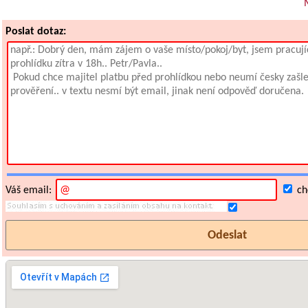
M
Poslat dotaz:
Váš email:
chc