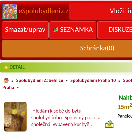
eSpolubydleni.cz
Vložit i
Smazat/uprav
SEZNAMKA
DISKUZ
Schránka(
0
)
DETAIL
»
Spolubydlení Záběhlice
»
Spolubydlení Praha 10
»
Spo
Praha
»
Nabí
2
15m
Hledám k sobě do bytu
Panelov
spolubydlícího. Společný pokoj a
společná, vybavená kuchyň..