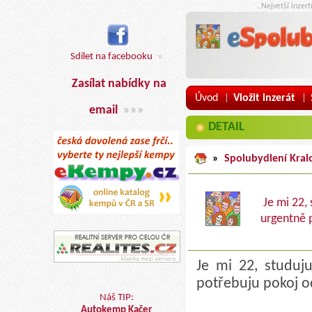
..Nejvetší inzer
Sdílet na facebooku
»
Zasílat nabídky na
Úvod
Vložit inzerát
|
|
email
»»»
DETAIL
»
Spolubydlení Kral
Je mi 22,
urgentně p
Je mi 22, studuj
potřebuju pokoj o
Náš TIP:
Autokemp Kačer