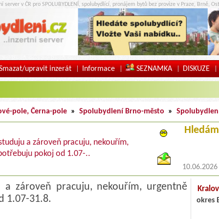
tní server v ČR pro SPOLUBYDLENÍ, spolubydlící, pronájem bytů bez provize v Praze, Brně, Ost
Smazat/upravit inzerát
Informace
SEZNAMKA
DISKUZE
|
|
|
|
ové-pole, Černa-pole
»
Spolubydlení Brno-město
»
Spolubydlen
Hledám
 studuju a zároveň pracuju, nekouřím,
otřebuju pokoj od 1.07-..
10.06.2026
u a zároveň pracuju, nekouřím, urgentně
Kralov
d 1.07-31.8.
okres 