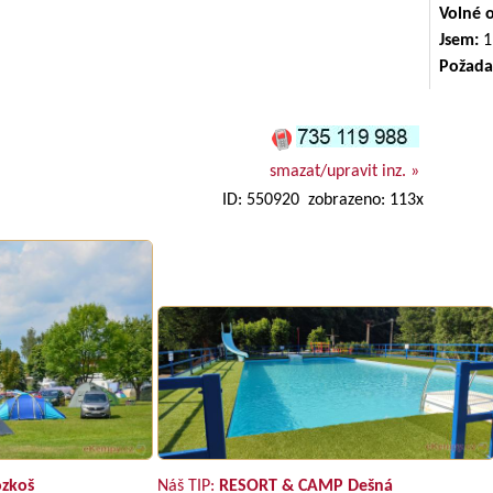
Volné 
Jsem:
1
Požada
smazat/upravit inz. »
ID: 550920 zobrazeno: 113x
zkoš
Náš TIP:
RESORT & CAMP Dešná