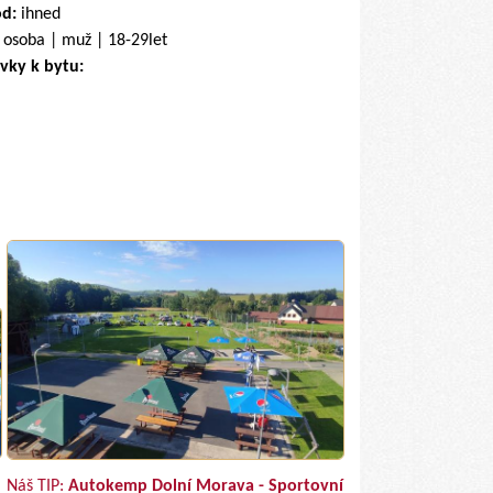
od:
ihned
 osoba | muž | 18-29let
vky k bytu:
Náš TIP:
Autokemp Dolní Morava - Sportovní