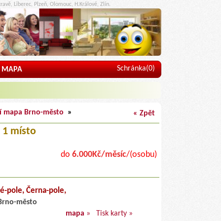
ravě, Liberec, Plzeň, Olomouc, H.Králové, Zlín.
Schránka(
0
)
MAPA
í mapa Brno-město
»
« Zpět
1 místo
do
6.000Kč/měsíc
/(osobu)
é-pole, Černa-pole,
Brno-město
mapa
»
Tisk karty »