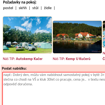
Požadavky na pokoj:
postel | skříň | stůl | židle |
N
Náš TIP:
Autokemp Kačer
Náš TIP:
Kemp U Kučerů
Č
Poslat nabídku: