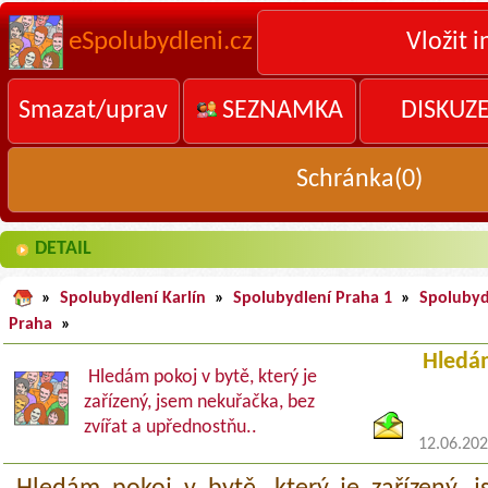
eSpolubydleni.cz
Vložit i
Smazat/uprav
SEZNAMKA
DISKUZ
Schránka(
0
)
DETAIL
»
Spolubydlení Karlín
»
Spolubydlení Praha 1
»
Spolubyd
Praha
»
Hledá
Hledám pokoj v bytě, který je
zařízený, jsem nekuřačka, bez
zvířat a upřednostňu..
12.06.20