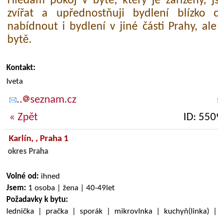
Hledám pokoj v bytě, který je zařízený, 
zvířat a upřednostňuji bydlení blízko 
nabídnout i bydlení v jiné části Prahy, a
bytě.
Kontakt:
Iveta
..
seznam.cz
« Zpět
ID: 550
Karlín,
, Praha 1
okres Praha
Volné od:
ihned
Jsem:
1 osoba | žena | 40-49let
Požadavky k bytu:
lednička | pračka | sporák | mikrovlnka | kuchyň(linka) 