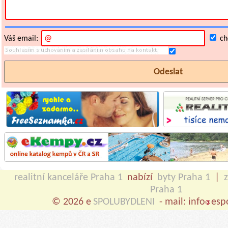
Váš email:
chc
realitní kanceláře Praha 1
nabízí
byty Praha 1
|
Praha 1
© 2026 e
SPOLUBYDLENI
- mail: info
esp