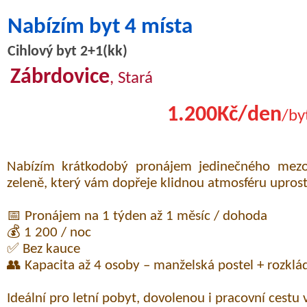
Nabízím byt 4 místa
Cihlový byt 2+1(kk)
Zábrdovice
, Stará
1.200Kč/den
/by
Nabízím krátkodobý pronájem jedinečného mez
zeleně, který vám dopřeje klidnou atmosféru upros
📅 Pronájem na 1 týden až 1 měsíc / dohoda
💰 1 200 / noc
✅ Bez kauce
👥 Kapacita až 4 osoby – manželská postel + rozklá
Ideální pro letní pobyt, dovolenou i pracovní cestu 