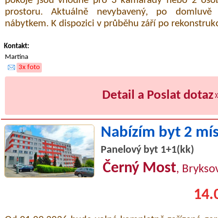
pokoje jsou vhodné pro 3 kamarády nebo 2 osoby
prostoru. Aktuálně nevybavený, po domluvě l
nábytkem. K dispozici v průběhu září po rekonstruk
Kontakt:
Martina
3x foto
Detail a Poslat dotaz
Nabízím byt 2 mí
Panelový byt 1+1(kk)
Černý Most
, Brykso
14.