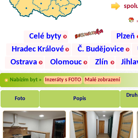
spolu
Celé byty
Plzeň
Hradec Králové
Č. Budějovice
Ostrava
Olomouc
Zlín
Jihla
Nabízím byt »
Inzeráty s FOTO
Malé zobrazení
Druh,
Foto
Popis