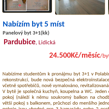
Nabízím byt 5 míst
Panelový byt 3+1(kk)
Pardubice
, Lidická
24.500Kč/měsíc
/by
Nabízíme studentům k pronájmu byt 3+1 v Polabin
rekonstrukcí, bude nová bezpečná elektroinstalac
včetně spotřebičů, nově vymalováno, revitalizovaná
V bytě je společná kuchyň, koupelna a WC. Jeden
pokoj (náleží k němu soukromý balkon na chodb
větší pokoj s balkonem, průchozí do menšího jedn