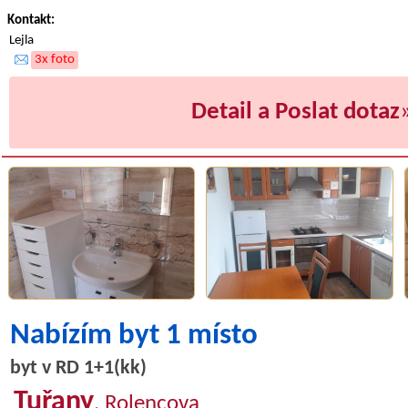
Kontakt:
Lejla
3x foto
Detail a Poslat dotaz
Nabízím byt 1 místo
byt v RD 1+1(kk)
Tuřany
, Rolencova