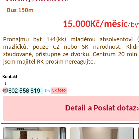
Bus 150m
15.000Kč/měsíc
/by
Pronajmu byt 1+1(kk) mladému absolventovi (
mazlíčků, pouze CZ nebo SK narodnost. Klidn
zbudované, přístupné ze dvorku. Centrum 20 min
jsem majitel RK prosím nereagujte.
Kontakt:
JJ
3x foto
Detail a Poslat dotaz