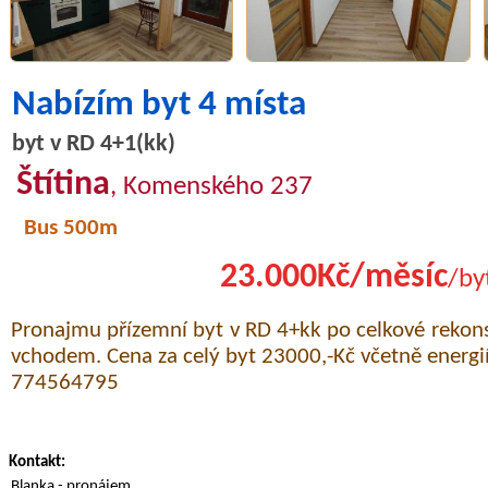
Nabízím byt 4 místa
byt v RD 4+1(kk)
Štítina
, Komenského 237
Bus 500m
23.000Kč/měsíc
/by
Pronajmu přízemní byt v RD 4+kk po celkové rekon
vchodem. Cena za celý byt 23000,-Kč včetně energií
774564795
Kontakt:
Blanka - pronájem