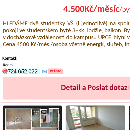
4.500Kč/měsíc
/by
HLEDÁME dvě studentky VŠ (i jednotlivě) na spol
pokoji ve studentském bytě 3+kk, lodžie, balkon. By
v docházkové vzdálenosti do kampusu UPCE. Nyní v
Cena 4500 Kč/měs./osoba včetně energií, služeb, in
Kontakt:
Radek
3x foto
Detail a Poslat dotaz