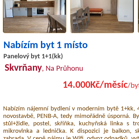
Nabízím byt 1 místo
Panelový byt 1+1(kk)
Skvrňany
, Na Průhonu
14.000Kč/měsíc
/by
Nabízím nájemní bydlení v moderním bytě 1+kk, 4
novostavbě, PENB-A, tedy mimořádně úsporná. Byt
stůl+židle, postel, skříňka, kuchyňská linka s 
mikrovlnka a lednička. K dispozici je balkon, s
zahrada. V ceně nájmu je Wifi, odvoz odpadků, vyt