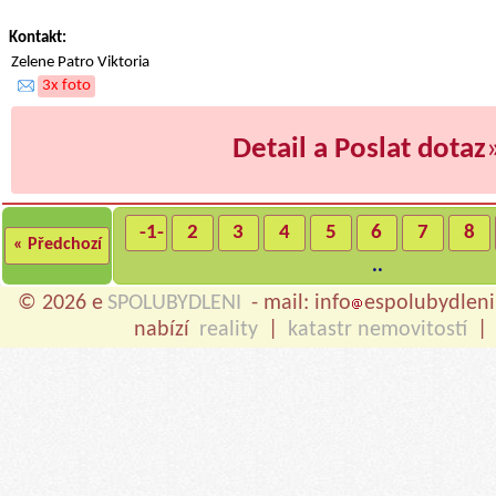
Kontakt:
Zelene Patro Viktoria
3x foto
Detail a Poslat dotaz
-1-
2
3
4
5
6
7
8
« Předchozí
..
© 2026 e
SPOLUBYDLENI
- mail: info
espolubydleni
nabízí
reality
|
katastr nemovitostí
|