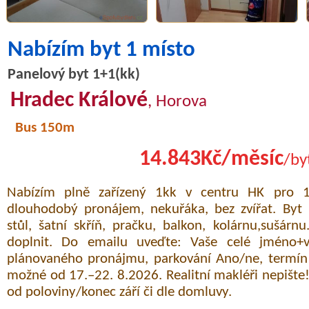
Nabízím byt 1 místo
Panelový byt 1+1(kk)
Hradec Králové
, Horova
Bus 150m
14.843Kč/měsíc
/by
Nabízím plně zařízený 1kk v centru HK pro
dlouhodobý pronájem, nekuřáka, bez zvířat. Byt 
stůl, šatní skříň, pračku, balkon, kolárnu,sušárn
doplnit. Do emailu uveďte: Vaše celé jméno+v
plánovaného pronájmu, parkování Ano/ne, termín 
možné od 17.–22. 8.2026. Realitní makléři nepište!
od poloviny/konec září či dle domluvy.