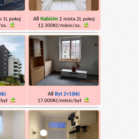
o 1L pokoj
A8
Nabízím
2 místa 2L pokoj
/os.
12.300Kč/měsíc/os.
kk)
A8
Byt 2+1(kk)
/byt
17.000Kč/měsíc/byt