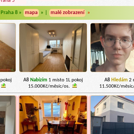
Praha 5
Praha 8 »
mapa
» |
malé zobrazení
»
 pokoj
A8
Nabízím
1 místo 1L pokoj
A8
Hledám
2 
15.000Kč/měsíc/os.
11.500Kč/měsíc