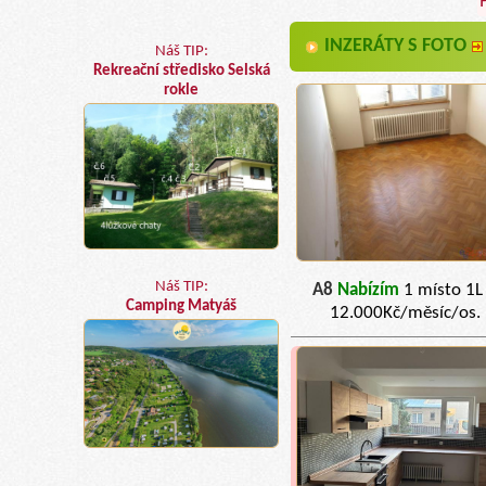
INZERÁTY S FOTO
Náš TIP:
Rekreační středisko Selská
rokle
Náš TIP:
A8
Nabízím
1 místo 1L
Camping Matyáš
12.000Kč/měsíc/os.