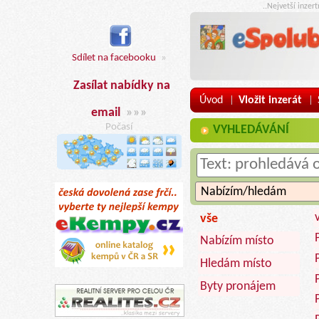
..Nejvetší inzer
Sdílet na facebooku
»
Zasílat nabídky na
Úvod
Vložit inzerát
|
|
email
»»»
Počasí
VYHLEDÁVÁNÍ
vše
Nabízím místo
Hledám místo
Byty pronájem