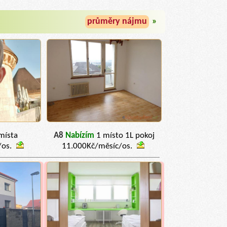
průměry nájmu
»
místa
A8
Nabízím
1 místo 1L pokoj
/os.
11.000Kč/měsíc/os.