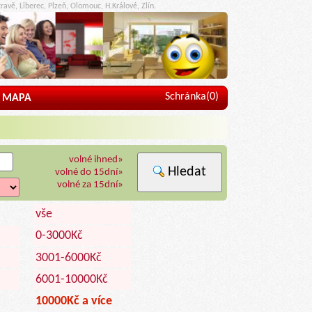
ravě, Liberec, Plzeň, Olomouc, H.Králové, Zlín.
Schránka(
0
)
MAPA
volné ihned»
Hledat
volné do 15dní»
volné za 15dní»
vše
0-3000Kč
3001-6000Kč
6001-10000Kč
10000Kč a více