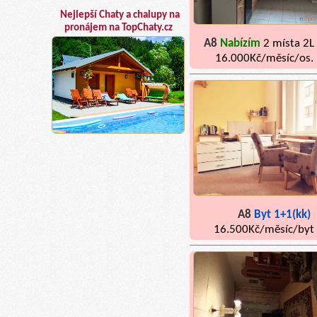
Nejlepší Chaty a chalupy na
pronájem na TopChaty.cz
A8
Nabízím
2 místa 2L
16.000Kč/měsíc/os.
A8
Byt 1+1(kk)
16.500Kč/měsíc/byt