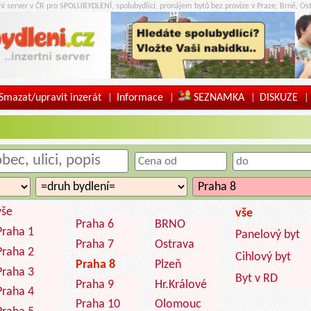
tní server v ČR pro SPOLUBYDLENÍ, spolubydlící, pronájem bytů bez provize v Praze, Brně, Ost
Smazat/upravit inzerát
Informace
SEZNAMKA
DISKUZE
|
|
|
|
vše
vše
Praha 6
BRNO
Praha 1
Panelový byt
Praha 7
Ostrava
Praha 2
Cihlový byt
Praha 8
Plzeň
Praha 3
Byt v RD
Praha 9
Hr.Králové
Praha 4
Praha 10
Olomouc