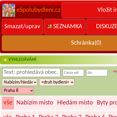
eSpolubydleni.cz
Vložit i
Smazat/uprav
SEZNAMKA
DISKUZ
Schránka(
0
)
VYHLEDÁVÁNÍ
vo
vše
Nabízím místo
Hledám místo
Byty p