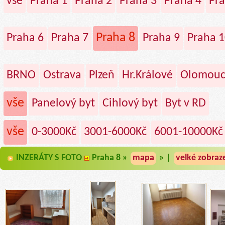
vše
Praha 1
Praha 2
Praha 3
Praha 4
Pra
Praha 8
Praha 6
Praha 7
Praha 9
Praha 1
BRNO
Ostrava
Plzeň
Hr.Králové
Olomou
vše
Panelový byt
Cihlový byt
Byt v RD
vše
0-3000Kč
3001-6000Kč
6001-10000Kč
INZERÁTY S FOTO
Praha 8 »
mapa
» |
velké zobraz