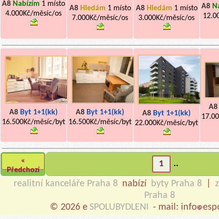
A8
Nabízím
1 místo
A8
N
A8
Hledám
1 místo
A8
Hledám
1 místo
4.000Kč/měsíc/os
12.0
7.000Kč/měsíc/os
3.000Kč/měsíc/os
A8
A8
Byt 1+1(kk)
A8
Byt 1+1(kk)
A8
Byt 1+1(kk)
17.00
16.500Kč/měsíc/byt
16.500Kč/měsíc/byt
22.000Kč/měsíc/byt
«
1
..
Předchozí
realitní kanceláře Praha 8
nabízí
byty Praha 8
|
Praha 8
© 2026 e
SPOLUBYDLENI
- mail: info
esp