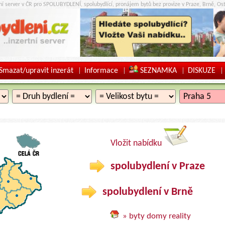
tní server v ČR pro SPOLUBYDLENÍ, spolubydlící, pronájem bytů bez provize v Praze, Brně, Ost
Smazat/upravit inzerát
Informace
SEZNAMKA
DISKUZE
|
|
|
|
Vložit nabídku
spolubydlení v Praze
spolubydlení v Brně
» byty domy reality