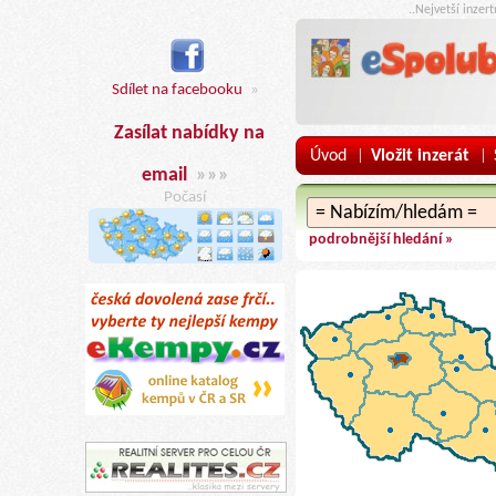
..Nejvetší inzer
Sdílet na facebooku
»
Zasílat nabídky na
Úvod
Vložit inzerát
|
|
email
»»»
Počasí
podrobnější hledání »