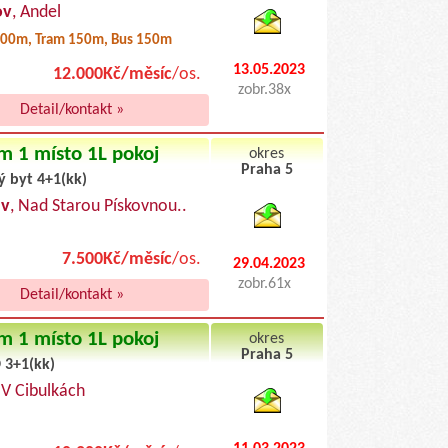
ov
, Andel
00m, Tram 150m, Bus 150m
13.05.2023
12.000Kč/měsíc
/os.
zobr.38x
Detail/kontakt »
m 1 místo 1L pokoj
okres
Praha 5
ý byt 4+1(kk)
byty pronajem
av
, Nad Starou Pískovnou..
7.500Kč/měsíc
/os.
29.04.2023
zobr.61x
Detail/kontakt »
m 1 místo 1L pokoj
okres
Praha 5
 3+1(kk)
byty podnajem
, V Cibulkách