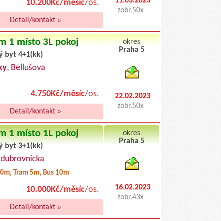
11.03.2023
10.200Kč/měsíc
/os.
zobr.50x
Detail/kontakt »
m 1 místo 3L pokoj
okres
Praha 5
ý byt 4+1(kk)
byty pronajem
ky
, Bellušova
4.750Kč/měsíc
/os.
22.02.2023
zobr.50x
Detail/kontakt »
m 1 místo 1L pokoj
okres
Praha 5
ý byt 3+1(kk)
byty podnajem
, dubrovnicka
0m, Tram 5m, Bus 10m
16.02.2023
10.000Kč/měsíc
/os.
zobr.43x
Detail/kontakt »