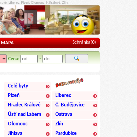
ravě, Liberec, Plzeň, Olomouc, H.Králové, Zlín.
Schránka(
0
)
MAPA
Cena:
-
Celé byty
Plzeň
Liberec
Hradec Králové
Č. Budějovice
Ústí nad Labem
Ostrava
Olomouc
Zlín
Jihlava
Pardubice