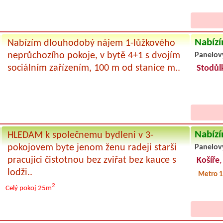
Nabízí
Nabízím dlouhodobý nájem 1-lůžkového
neprůchozího pokoje, v bytě 4+1 s dvojím
Panelov
sociálním zařízením, 100 m od stanice m..
Stodůl
Nabízí
HLEDAM k společnemu bydleni v 3-
pokojovem byte jenom ženu radeji starši
Panelov
pracujici čistotnou bez zviřat bez kauce s
Košíře
lodži..
Metro 1
2
Celý pokoj
25m