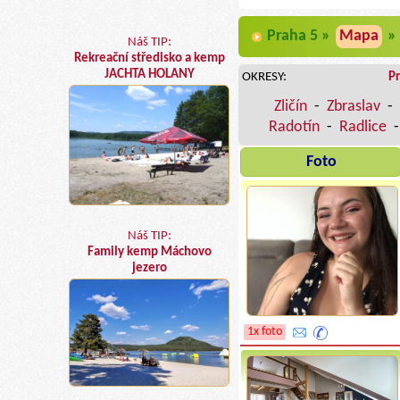
Praha 5 »
Mapa
»
Náš TIP:
Rekreační středisko a kemp
JACHTA HOLANY
OKRESY:
P
Zličín
-
Zbraslav
-
Radotín
-
Radlice
Foto
Náš TIP:
Family kemp Máchovo
jezero
1x foto