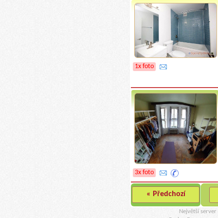
1x foto
3x foto
« Předchozí
Největší serve