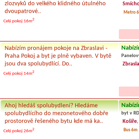
zlozvyků do velkého klidného útulného
Smích
dvoupatrové..
Metro 6
2
Celý pokoj
16m
Nabízí
Nabízím pronájem pokoje na Zbraslavi -
Praha Pokoj a byt je plně vybaven. V bytě
Panelov
jsou dva spolubydlící. Do..
Zbrasl
2
Celý pokoj
14m
Nabízí
Ahoj hledáš spolubydlení? Hledáme
spolubydlícího do mezonetového dobře
byt v RD
prostorově řešeného bytu kde má ka..
Košíře
2
Bus 6m
Celý pokoj
26m