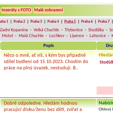
Inzeráty s FOTO
Malé zobrazení
raha 1
|
Praha 2
|
Praha 3
|
Praha 4
|
Praha 5
|
Praha 6
|
Praha 7
Zadní Kopanina
-
Velká Chuchle
-
Třebonice
-
Stodůlky
-
S
-
Motol
-
Malá Chuchle
-
Lochkov
-
Lipence
-
Lahovice
-
Popis
Dru
Hledá
Něco o mně, ať víš, s kým bys případně
sdílel bydlení od 15.10.2023. Chodím do
Stodůl
práce na plný úvazek, nestuduji. B..
Nabízí
Dobré odpoledne. Hledám hodnou
pracující dívku/ženu bez dětí, zvířat a
Cihlový 