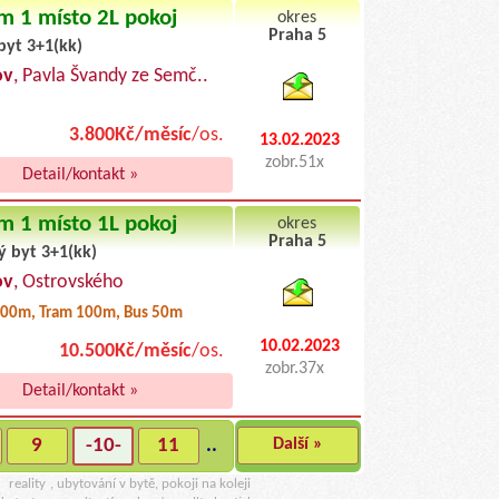
m 1 místo 2L pokoj
okres
Praha 5
byt 3+1(kk)
byty pronajem
ov
, Pavla Švandy ze Semč..
3.800Kč/měsíc
/os.
13.02.2023
zobr.51x
Detail/kontakt »
m 1 místo 1L pokoj
okres
Praha 5
ý byt 3+1(kk)
byty podnajem
ov
, Ostrovského
00m, Tram 100m, Bus 50m
10.02.2023
10.500Kč/měsíc
/os.
zobr.37x
Detail/kontakt »
9
-10-
11
..
Další »
u
reality
, ubytování v bytě, pokoji na koleji