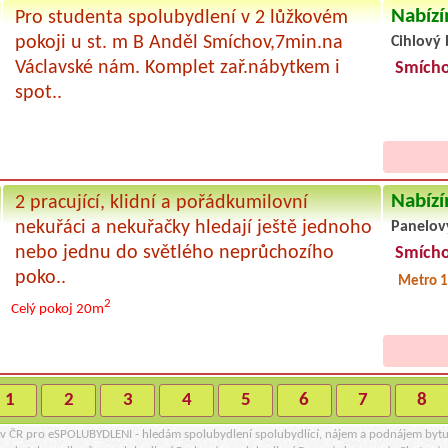
Nabízí
Pro studenta spolubydlení v 2 lůžkovém
pokoji u st. m B Anděl Smíchov,7min.na
Cihlový 
Václavské nám. Komplet zař.nábytkem i
Smích
spot..
Nabízí
2 pracující, klidní a pořádkumilovní
nekuřáci a nekuřačky hledají ještě jednoho
Panelov
nebo jednu do světlého neprůchozího
Smích
poko..
Metro 1
2
Celý pokoj
20m
1
2
3
4
5
6
7
8
r v ČR pro eSPOLUBYDLENI - hledám spolubydlení spolubydlící, nájem a podnájem byt