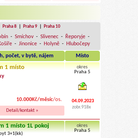
|
Praha 8
|
Praha 9
|
Praha 10
obín
-
Smíchov
-
Slivenec
-
Řeporyje
-
Košíře
-
Jinonice
-
Holyně
-
Hlubočepy
h, počet, v bytě, nájem
Místo
m 1 místo
okres
Praha 5
ky
byty pronajem
10.000Kč/měsíc
/os.
04.09.2023
zobr.918x
Detail/kontakt »
m 1 místo 1L pokoj
okres
Praha 5
byt 3+1(kk)
byty podnajem