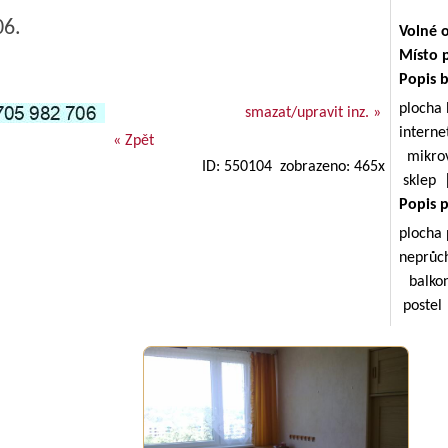
06.
Volné 
Místo 
Popis 
plocha
smazat/upravit inz. »
inter
« Zpět
mikro
ID: 550104 zobrazeno: 465x
sklep
Popis 
plocha
neprůc
balkon
postel