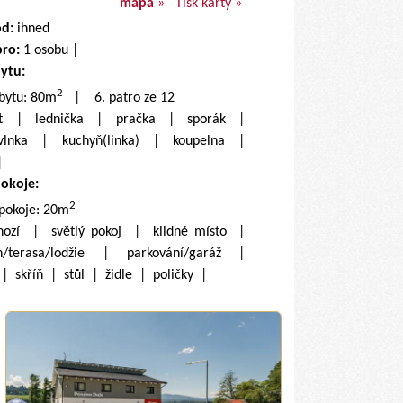
mapa
»
Tisk karty »
od:
ihned
pro:
1 osobu |
bytu:
2
 bytu: 80m
| 6. patro ze 12
net | lednička | pračka | sporák |
vlnka | kuchyň(linka) | koupelna |
 |
pokoje:
2
 pokoje: 20m
hozí | světlý pokoj | klidné místo |
/terasa/lodžie | parkování/garáž |
 | skříň | stůl | židle | poličky |