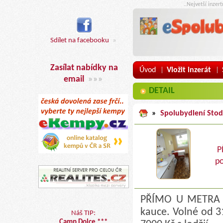
..Nejvetší inzer
Sdílet na facebooku
»
Zasílat nabídky na
Úvod
Vložit inzerát
|
|
email
»»»
DETAIL
»
Spolubydlení Stod
P
po
PŘÍMO U METRA L
kauce. Volné od 3
Náš TIP:
Camp Dolce ***