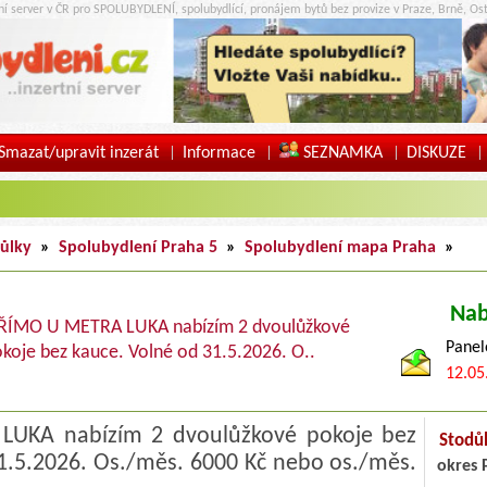
tní server v ČR pro SPOLUBYDLENÍ, spolubydlící, pronájem bytů bez provize v Praze, Brně, Ost
Smazat/upravit inzerát
Informace
SEZNAMKA
DISKUZE
|
|
|
|
ůlky
»
Spolubydlení Praha 5
»
Spolubydlení mapa Praha
»
Nab
ŘÍMO U METRA LUKA nabízím 2 dvoulůžkové
Panel
koje bez kauce. Volné od 31.5.2026. O..
12.05
UKA nabízím 2 dvoulůžkové pokoje bez
Stodů
1.5.2026. Os./měs. 6000 Kč nebo os./měs.
okres 