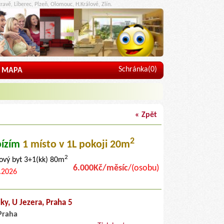
ravě, Liberec, Plzeň, Olomouc, H.Králové, Zlín.
Schránka(
0
)
MAPA
« Zpět
2
ízím
1 místo
v 1L pokoji 20m
2
ový byt 3+1(kk) 80m
6.000Kč/měsíc
/(osobu)
.2026
lky,
U Jezera
, Praha 5
Praha