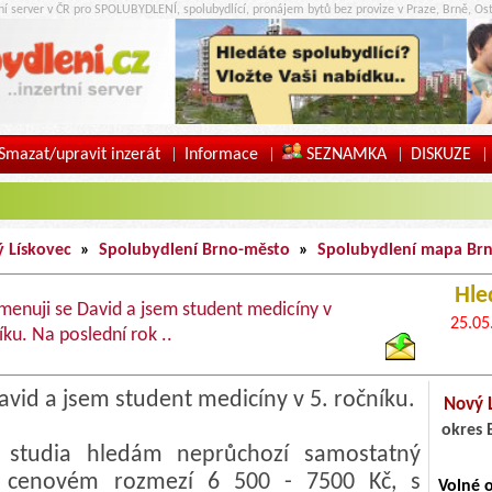
tní server v ČR pro SPOLUBYDLENÍ, spolubydlící, pronájem bytů bez provize v Praze, Brně, Ost
Smazat/upravit inzerát
Informace
SEZNAMKA
DISKUZE
|
|
|
|
 Lískovec
»
Spolubydlení Brno-město
»
Spolubydlení mapa Br
Hl
jmenuji se David a jsem student medicíny v
25.05
íku. Na poslední rok ..
avid a jsem student medicíny v 5. ročníku.
Nový 
okres 
 studia hledám neprůchozí samostatný
v cenovém rozmezí 6 500 - 7500 Kč, s
Volné 