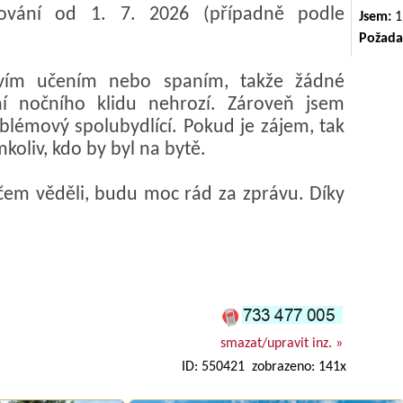
ování od 1. 7. 2026 (případně podle
Jsem:
1
Požada
ávím učením nebo spaním, takže žádné
ní nočního klidu nehrozí. Zároveň jsem
lémový spolubydlící. Pokud je zájem, tak
oliv, kdo by byl na bytě.
čem věděli, budu moc rád za zprávu. Díky
smazat/upravit inz. »
ID: 550421 zobrazeno: 141x