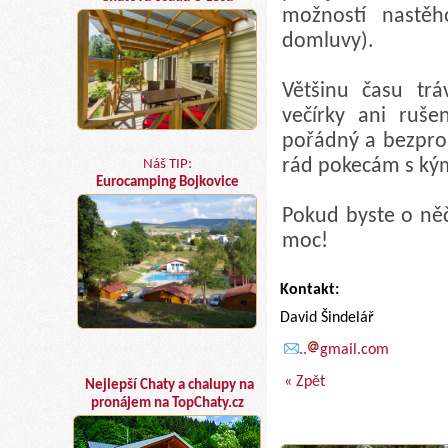
možností nastěh
domluvy).
Většinu času tr
večírky ani ruše
pořádný a bezprob
rád pokecám s kýmk
Náš TIP:
Eurocamping Bojkovice
Pokud byste o ně
moc!
Kontakt:
David Šindelář
..
gmail.com
« Zpět
Nejlepší Chaty a chalupy na
pronájem na TopChaty.cz