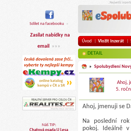
..Nejvetší inzer
Sdílet na facebooku
»
Zasílat nabídky na
Úvod
Vložit inzerát
|
|
email
»»»
DETAIL
»
Spolubydlení Nový
Ahoj, 
5. ročn
Ahoj, jmenuji se D
Na poslední rok
Náš TIP:
pokoj. Ideálně 
Chatová osada U Lesa