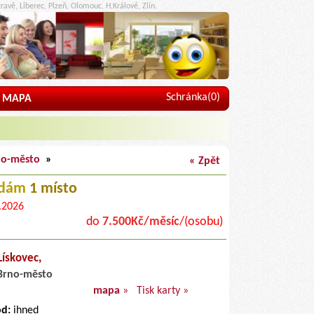
ravě, Liberec, Plzeň, Olomouc, H.Králové, Zlín.
Schránka(
0
)
MAPA
no-město
»
« Zpět
edám
1 místo
.2026
do
7.500Kč/měsíc
/(osobu)
Lískovec,
Brno-město
mapa
»
Tisk karty »
od:
ihned