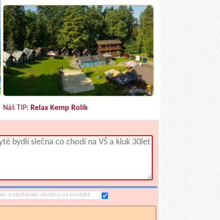
Náš TIP:
Relax Kemp Rolík