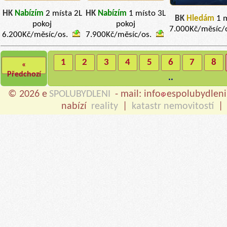
HK
Nabízím
2 místa 2L
HK
Nabízím
1 místo 3L
BK
Hledám
1 
pokoj
pokoj
7.000Kč/měsíc/
6.200Kč/měsíc/os.
7.900Kč/měsíc/os.
1
2
3
4
5
6
7
8
«
Předchozí
..
© 2026 e
SPOLUBYDLENI
- mail: info
espolubydleni
nabízí
reality
|
katastr nemovitostí
|