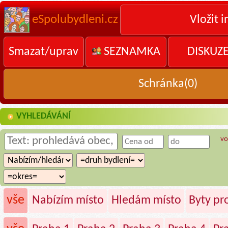
eSpolubydleni.cz
Vložit i
Smazat/uprav
SEZNAMKA
DISKUZ
Schránka(
0
)
VYHLEDÁVÁNÍ
vo
vše
Nabízím místo
Hledám místo
Byty p