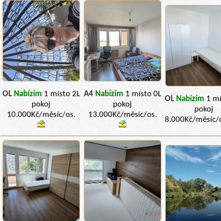
OL
Nabízím
1 místo 2L
A4
Nabízím
1 místo 0L
OL
Nabízím
1 mí
pokoj
pokoj
pokoj
10.000Kč/měsíc/os.
13.000Kč/měsíc/os.
8.000Kč/měsíc/