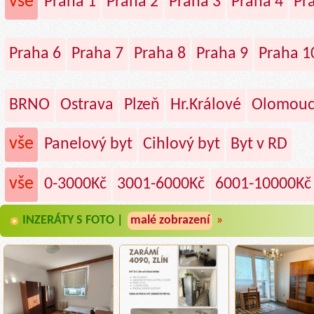
vše
Praha 1
Praha 2
Praha 3
Praha 4
Pr
Praha 6
Praha 7
Praha 8
Praha 9
Praha 1
BRNO
Ostrava
Plzeň
Hr.Králové
Olomou
vše
Panelový byt
Cihlový byt
Byt v RD
vše
0-3000Kč
3001-6000Kč
6001-10000Kč
INZERÁTY S FOTO |
malé zobrazení
»