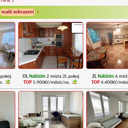
Praha 5
malé zobrazení
»
 pokoj
OL
Nabízím
2 místa 2L pokoj
ZL
Nabízím
6 míst
s.
TOP
5.900Kč/měsíc/os.
TOP
4.400Kč/měsí