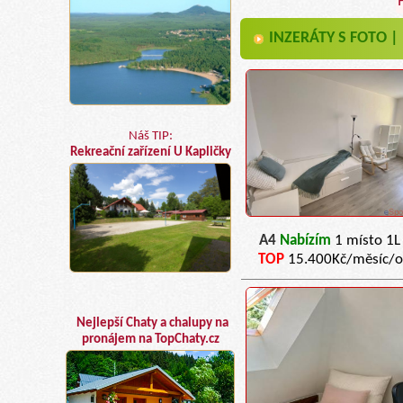
INZERÁTY S FOTO |
Náš TIP:
Rekreační zařízení U Kapličky
A4
Nabízím
1 místo 1L
TOP
15.400Kč/měsíc/o
Nejlepší Chaty a chalupy na
pronájem na TopChaty.cz