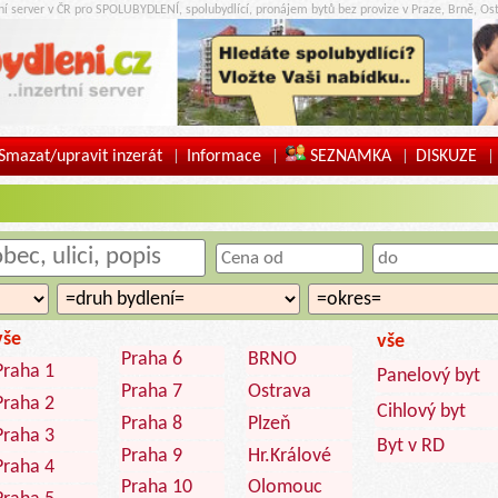
tní server v ČR pro SPOLUBYDLENÍ, spolubydlící, pronájem bytů bez provize v Praze, Brně, Ost
Smazat/upravit inzerát
Informace
SEZNAMKA
DISKUZE
|
|
|
|
vše
vše
Praha 6
BRNO
Praha 1
Panelový byt
Praha 7
Ostrava
Praha 2
Cihlový byt
Praha 8
Plzeň
Praha 3
Byt v RD
Praha 9
Hr.Králové
Praha 4
Praha 10
Olomouc