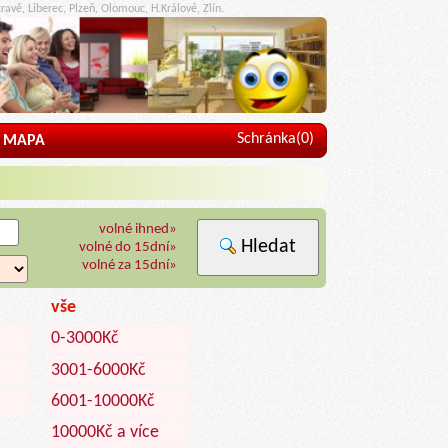
ravě, Liberec, Plzeň, Olomouc, H.Králové, Zlín.
Schránka(
0
)
MAPA
volné ihned»
Hledat
volné do 15dní»
volné za 15dní»
vše
0-3000Kč
3001-6000Kč
6001-10000Kč
10000Kč a více