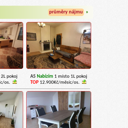
průměry nájmu
»
 2L pokoj
A5
Nabízím
1 místo 1L pokoj
c/os.
TOP
12.900Kč/měsíc/os.