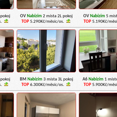
 pokoj
OV
Nabízím
2 místa 2L pokoj
OV
Nabízím
5 mís
s.
TOP
5.290Kč/měsíc/os.
TOP
5.190Kč/měsí
 pokoj
BM
Nabízím
3 místa 3L pokoj
A6
Nabízím
1 míst
s.
TOP
6.300Kč/měsíc/os.
TOP
5.900Kč/měsí