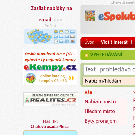
..Nejvetší inzer
Zasílat nabídky na
email
»»»
Počasí
Úvod
Vložit inzerát
|
|
VYHLEDÁVÁNÍ
vše
Nabízím místo
Hledám místo
Byty pronájem
Náš TIP:
Chatová osada Plesar