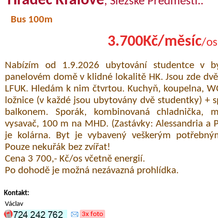
Hradec Králové
, Slezské Předměstí..
Bus 100m
3.700Kč/měsíc
/os
Nabízím od 1.9.2026 ubytování studentce v b
panelovém domě v klidné lokalitě HK. Jsou zde dv
LFUK. Hledám k nim čtvrtou. Kuchyň, koupelna, W
ložnice (v každé jsou ubytovány dvě studentky) + 
balkonem. Sporák, kombinovaná chladnička, mik
vysavač, 100 m na MHD. (Zastávky: Alessandria a Pol
je kolárna. Byt je vybavený veškerým potřebn
Pouze nekuřák bez zvířat!
Cena 3 700,- Kč/os včetně energií.
Po dohodě je možná nezávazná prohlídka.
Kontakt:
Václav
3x foto