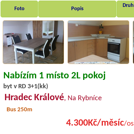
Druh,
Foto
Popis
Nabízím 1 místo 2L pokoj
byt v RD 3+1(kk)
Hradec Králové
, Na Rybníce
Bus 250m
4.300Kč/měsíc
/os