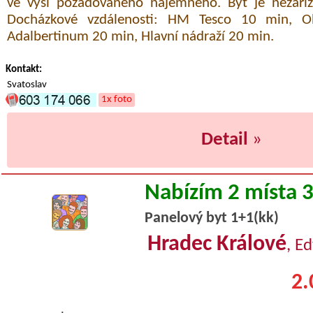
ve výši požadovaného nájemného. Byt je nezaří
Docházkové vzdálenosti: HM Tesco 10 min, O
Adalbertinum 20 min, Hlavní nádraží 20 min.
Kontakt:
Svatoslav
1x foto
Detail
»
Nabízím 2 místa 
Panelový byt 1+1(kk)
Hradec Králové
, E
2.