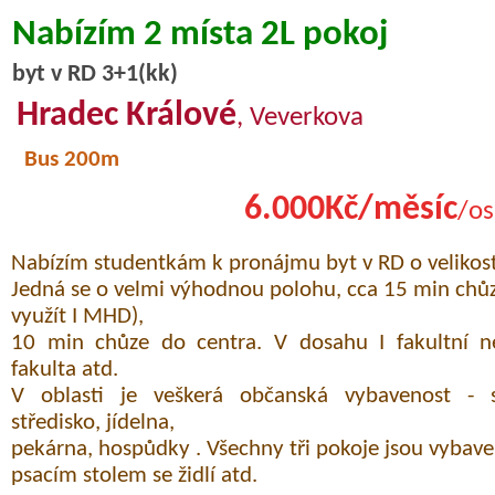
Nabízím 2 místa 2L pokoj
byt v RD 3+1(kk)
Hradec Králové
, Veverkova
Bus 200m
6.000Kč/měsíc
/os
Nabízím studentkám k pronájmu byt v RD o velikosti
Jedná se o velmi výhodnou polohu, cca 15 min chůz
využít I MHD),
10 min chůze do centra. V dosahu I fakultní n
fakulta atd.
V oblasti je veškerá občanská vybavenost - s
středisko, jídelna,
pekárna, hospůdky . Všechny tři pokoje jsou vybaven
psacím stolem se židlí atd.