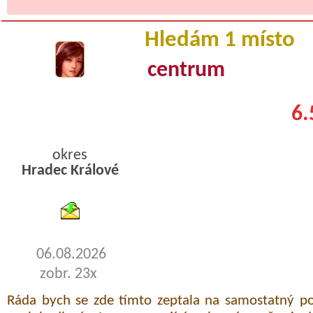
Hledám 1 místo
centrum
6.
okres
Hradec Králové
byty podnajem
06.08.2026
zobr. 23x
Ráda bych se zde tímto zeptala na samostatný po