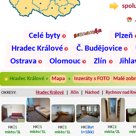
spolu
Celé byty
Plzeň
Hradec Králové
Č. Budějovice
Ostrava
Olomouc
Zlín
Jihla
Hradec Králové »
Mapa
»
Inzeráty s FOTO
Malé zobr
OKRESY:
Hradec Králové
|
Jičín
|
Náchod
|
Rychnov nad Kn
H
HK|
1
HK|
2
HK|
1
HK|
1
HK|
Byt
mís
místo
/1L
místa
/2L
místo
/3L
místo
/1L
1+1(kk)