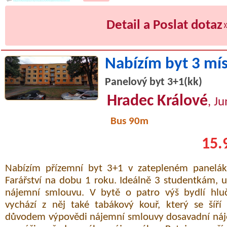
Detail a Poslat dotaz
Nabízím byt 3 mí
Panelový byt 3+1(kk)
Hradec Králové
, J
Bus 90m
15.
Nabízím přízemní byt 3+1 v zatepleném paneláku
Farářství na dobu 1 roku. Ideálně 3 studentkám, 
nájemní smlouvu. V bytě o patro výš bydlí hlu
vychází z něj také tabákový kouř, který se šíří
důvodem výpovědi nájemní smlouvy dosavadní náj