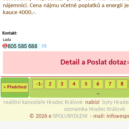
nájemnici. Cena nájmu včetně poplatků a energií j
kauce 4000,-.
Kontakt:
Lada
Detail a Poslat dotaz
-1-
2
3
4
5
6
7
8
« Předchozí
..
realitní kanceláře Hradec Králové
nabízí
byty Hrade
seznamka Hradec Králové
© 2026 e
SPOLUBYDLENI
- mail: info
esp