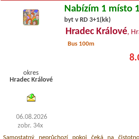
Nabízím 1 místo 
byt v RD 3+1(kk)
Hradec Králové
, H
Bus 100m
8.
okres
Hradec Králové
byty podnajem
06.08.2026
zobr. 34x
Samostatný neprůchozí pokoj čeká na čistotn