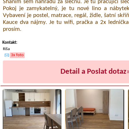
Sháním sem náhradu za slečnu. Je tu pracující slečn
Pokoj je zamykatelný, je tu nové lino a nábyt
Vybavení je postel, matrace, regál, židle, šatní skří
Kauce dva nájmy. Je tu wifi, pračka a 2x lednička
prosím.
Kontakt:
Ríša
3x foto
Detail a Poslat dotaz