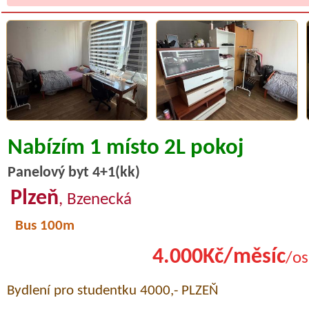
Nabízím 1 místo 2L pokoj
Panelový byt 4+1(kk)
Plzeň
, Bzenecká
Bus 100m
4.000Kč/měsíc
/os
Bydlení pro studentku 4000,- PLZEŇ