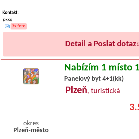
Kontakt:
pxxq
3x foto
Detail a Poslat dotaz
Nabízím 1 místo 
Panelový byt 4+1(kk)
Plzeň
, turistická
3.
okres
Plzeň-město
byty podnajem