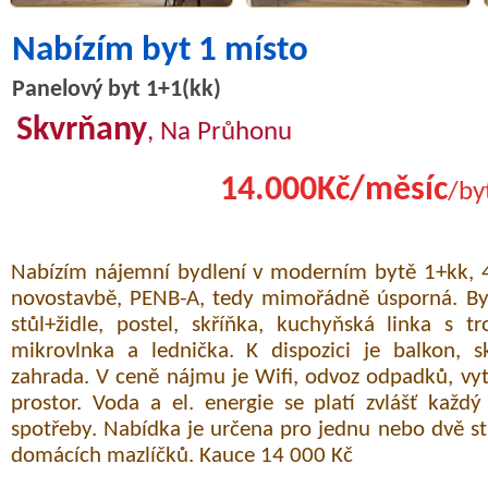
Nabízím byt 1 místo
Panelový byt 1+1(kk)
Skvrňany
, Na Průhonu
14.000Kč/měsíc
/by
Nabízím nájemní bydlení v moderním bytě 1+kk, 4
novostavbě, PENB-A, tedy mimořádně úsporná. Byt
stůl+židle, postel, skříňka, kuchyňská linka s 
mikrovlnka a lednička. K dispozici je balkon, s
zahrada. V ceně nájmu je Wifi, odvoz odpadků, vyt
prostor. Voda a el. energie se platí zvlášť každ
spotřeby. Nabídka je určena pro jednu nebo dvě s
domácích mazlíčků. Kauce 14 000 Kč