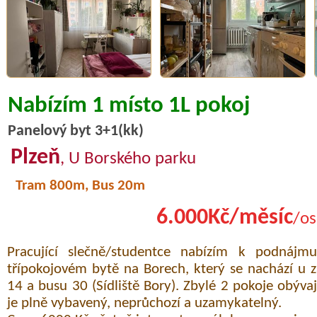
Nabízím 1 místo 1L pokoj
Panelový byt 3+1(kk)
Plzeň
, U Borského parku
Tram 800m, Bus 20m
6.000Kč/měsíc
/os
Pracující slečně/studentce nabízím k podnáj
třípokojovém bytě na Borech, který se nachází u z
14 a busu 30 (Sídliště Bory). Zbylé 2 pokoje obývají
je plně vybavený, neprůchozí a uzamykatelný.