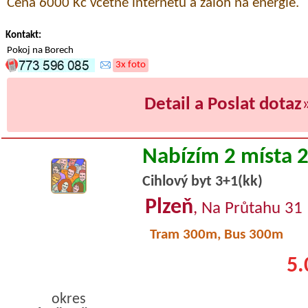
Cena 6000 Kč včetně internetu a záloh na energie.
Kontakt:
Pokoj na Borech
3x foto
Detail a Poslat dotaz
Nabízím 2 místa 
Cihlový byt 3+1(kk)
Plzeň
, Na Průtahu 31
Tram 300m, Bus 300m
5.
okres