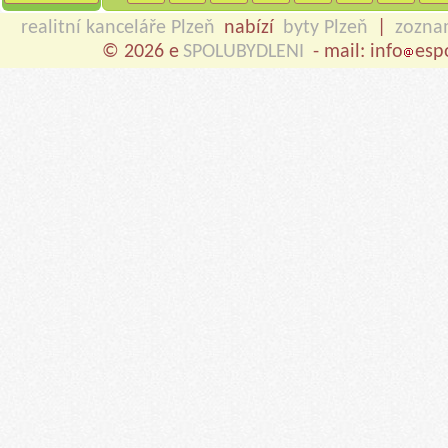
realitní kanceláře Plzeň
nabízí
byty Plzeň
|
zozna
© 2026 e
SPOLUBYDLENI
- mail: info
esp