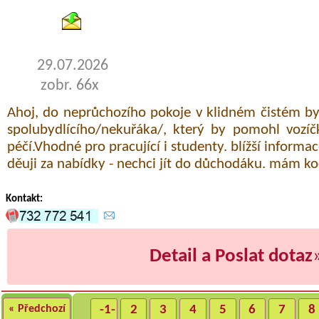
29.07.2026
zobr. 66x
Ahoj, do neprůchozího pokoje v klidném čistém b
spolubydlícího/nekuřáka/, který by pomohl vozíč
péčí.Vhodné pro pracující i studenty. blížší inform
děuji za nabídky - nechci jít do důchodáku. mám ko
Kontakt:
Detail a Poslat dotaz
« Předchozí
-1-
2
3
4
5
6
7
8