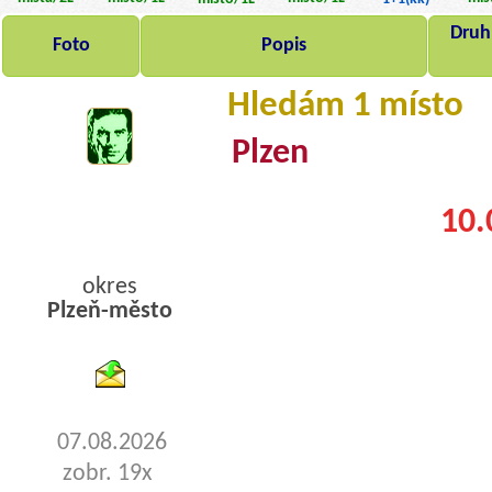
Druh,
Foto
Popis
Hledám 1 místo
Plzen
10.
okres
Plzeň-město
byty pronajem
07.08.2026
zobr. 19x