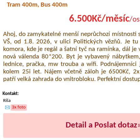
Tram 400m, Bus 400m
6.500Kč/měsíc
/os
Ahoj, do zamykatelné menší neprůchozí místnosti
VŠ, od 1.8. 2026, v ulici Politických vězňů. Je tu
komora, kde je regál a šatní tyč na ramínka, dál je
nová válenda 80*200. Byt je vybavený nábytkem
lednice, pračka, mw trouba a wifi. Podnájemníci j
kolem 25i let. Nájem včetně záloh je 6500Kč, 2
patří velká zahrada do vnitrobloku. Perfektní dostu
Kontakt:
Ríša
3x foto
Detail a Poslat dotaz