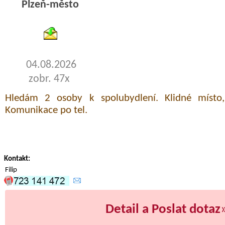
Plzeň-město
byty pronajem
04.08.2026
zobr. 47x
Hledám 2 osoby k spolubydlení. Klidné místo, 
Komunikace po tel.
Kontakt:
Filip
Detail a Poslat dotaz