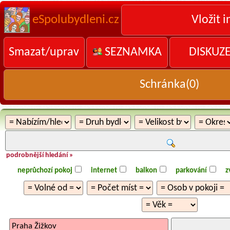
eSpolubydleni.cz
Vložit i
Smazat/uprav
SEZNAMKA
DISKUZ
Schránka(
0
)
podrobnější hledání »
neprůchozí pokoj
internet
balkon
parkování
z