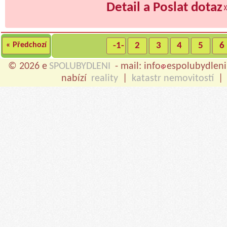
Detail a Poslat dotaz
« Předchozí
-1-
2
3
4
5
6
© 2026 e
SPOLUBYDLENI
- mail: info
espolubydleni
nabízí
reality
|
katastr nemovitostí
|