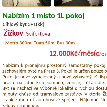
Nabízím 1 místo 1L pokoj
Cihlový byt 3+1(kk)
Žižkov
, Seifertova
Metro 300m, Tram 50m, Bus 30m
12.000Kč/měsíc
/os
Nabízím k pronájmu prostorný samostatný pokoj o
zachovalém bytě na Praze 3. Pokoj je určen pouze 
Pokoj je nově vymalovaný a nově vybavený. K dispo
prostorná šatní skříň, komoda, lednice, stůl a židle.
Byt se nachází ve výborné lokalitě s rychlou dost
minuty chůze od tramvajové zastávky Viktoria Žižk
stanice metra i autobusové spojení. Nájemné či
zálohy na energie.