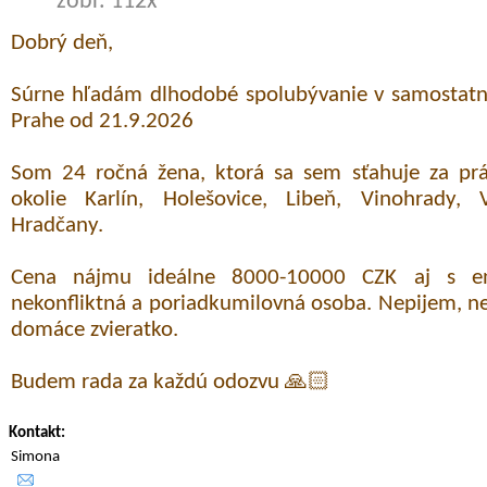
zobr. 112x
Dobrý deň,
Súrne hľadám dlhodobé spolubývanie v samostatne
Prahe od 21.9.2026
Som 24 ročná žena, ktorá sa sem sťahuje za prá
okolie Karlín, Holešovice, Libeň, Vinohrady, 
Hradčany.
Cena nájmu ideálne 8000-10000 CZK aj s en
nekonfliktná a poriadkumilovná osoba. Nepijem, 
domáce zvieratko.
Budem rada za každú odozvu 🙏🏻
Kontakt:
Simona