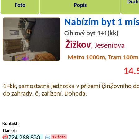
Druh,
Foto
Popis
Nabízím byt 1 mí
Cihlový byt 1+1(kk)
Žižkov
, Jeseniova
Metro 1000m, Tram 100m
14.
1+kk, samostatná jednotka v přízemí č̣inẓ̌ovního do
do zahrady, č̣. zařízení. Dohoda.
Kontakt:
Daniela
1x foto