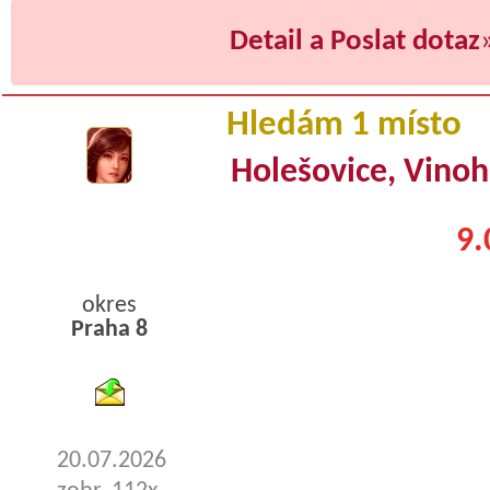
Detail a Poslat dotaz
Hledám 1 místo
Holešovice, Vino
9.
okres
Praha 8
byty pronajem
20.07.2026