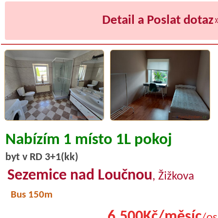
Detail a Poslat dotaz
Nabízím 1 místo 1L pokoj
byt v RD 3+1(kk)
Sezemice nad Loučnou
, Žižkova
Bus 150m
6.500Kč/měsíc
/os