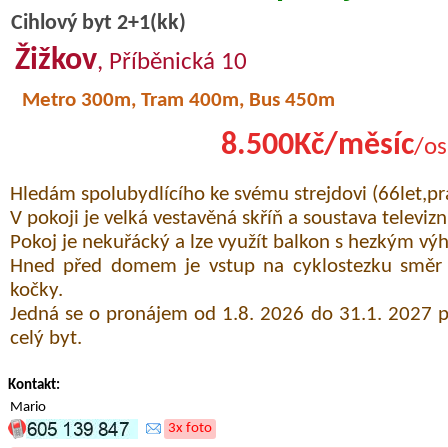
Cihlový byt 2+1(kk)
Žižkov
, Příběnická 10
Metro 300m, Tram 400m, Bus 450m
8.500Kč/měsíc
/os
Hledám spolubydlícího ke svému strejdovi (66let,pra
V pokoji je velká vestavěná skříň a soustava televizn
Pokoj je nekuřácký a lze využít balkon s hezkým vý
Hned před domem je vstup na cyklostezku směr 
kočky.
Jedná se o pronájem od 1.8. 2026 do 31.1. 2027 
celý byt.
Kontakt:
Mario
3x foto