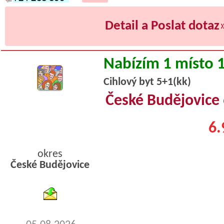
Detail a Poslat dotaz
Nabízím 1 místo 
Cihlový byt 5+1(kk)
České Budějovice
6.
okres
České Budějovice
byty podnajem