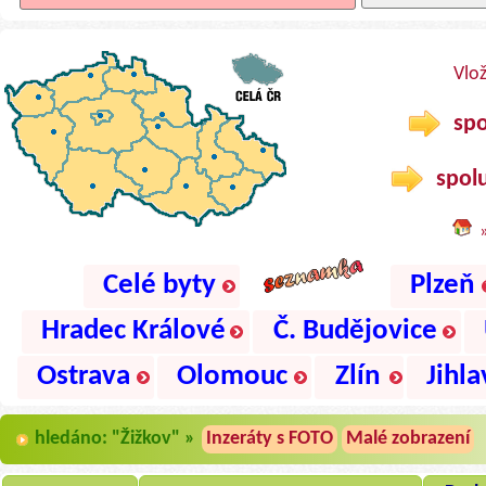
Vlo
spo
spolu
Celé byty
Plzeň
Hradec Králové
Č. Budějovice
Ostrava
Olomouc
Zlín
Jihla
hledáno: "Žižkov" »
Inzeráty s FOTO
Malé zobrazení