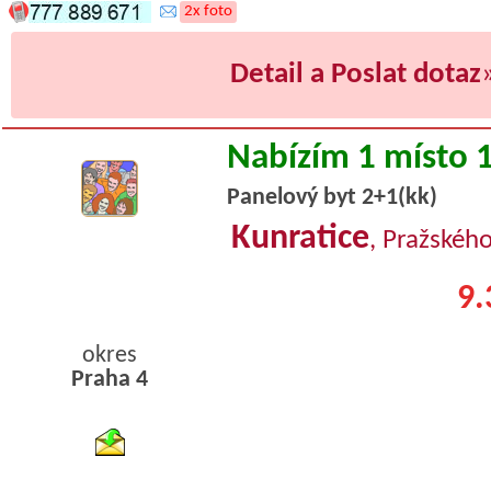
2x foto
Detail a Poslat dotaz
Nabízím 1 místo 
Panelový byt 2+1(kk)
Kunratice
, Pražského
9.
okres
Praha 4
byty podnajem